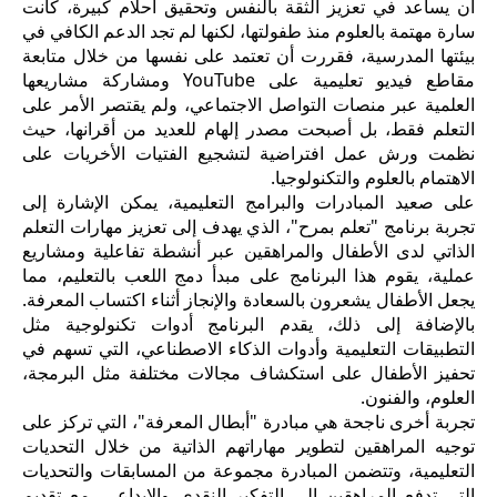
أن يساعد في تعزيز الثقة بالنفس وتحقيق أحلام كبيرة، كانت
سارة مهتمة بالعلوم منذ طفولتها، لكنها لم تجد الدعم الكافي في
بيئتها المدرسية، فقررت أن تعتمد على نفسها من خلال متابعة
مقاطع فيديو تعليمية على YouTube ومشاركة مشاريعها
العلمية عبر منصات التواصل الاجتماعي، ولم يقتصر الأمر على
التعلم فقط، بل أصبحت مصدر إلهام للعديد من أقرانها، حيث
نظمت ورش عمل افتراضية لتشجيع الفتيات الأخريات على
الاهتمام بالعلوم والتكنولوجيا.
على صعيد المبادرات والبرامج التعليمية، يمكن الإشارة إلى
تجربة برنامج "تعلم بمرح"، الذي يهدف إلى تعزيز مهارات التعلم
الذاتي لدى الأطفال والمراهقين عبر أنشطة تفاعلية ومشاريع
عملية، يقوم هذا البرنامج على مبدأ دمج اللعب بالتعليم، مما
يجعل الأطفال يشعرون بالسعادة والإنجاز أثناء اكتساب المعرفة.
بالإضافة إلى ذلك، يقدم البرنامج أدوات تكنولوجية مثل
التطبيقات التعليمية وأدوات الذكاء الاصطناعي، التي تسهم في
تحفيز الأطفال على استكشاف مجالات مختلفة مثل البرمجة،
العلوم، والفنون.
تجربة أخرى ناجحة هي مبادرة "أبطال المعرفة"، التي تركز على
توجيه المراهقين لتطوير مهاراتهم الذاتية من خلال التحديات
التعليمية، وتتضمن المبادرة مجموعة من المسابقات والتحديات
التي تدفع المراهقين إلى التفكير النقدي والإبداعي، مع تقديم