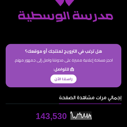
هل ترغب في الترويج لمنتجك أو موقعك؟
احجز مساحة إعلانية مميزة على مدونتنا واصل إلى جمهور مهتم.
📩 للتواصل:
راسلنا الآن
إجمالي مرات مشاهدة الصفحة
143,530