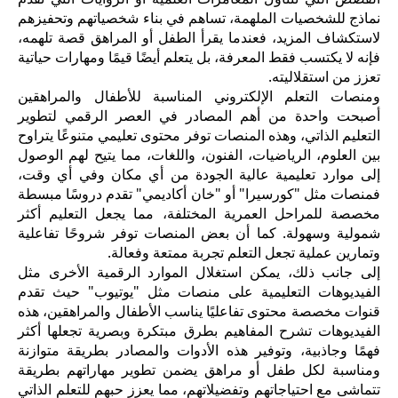
نماذج للشخصيات الملهمة، تساهم في بناء شخصياتهم وتحفيزهم
لاستكشاف المزيد، فعندما يقرأ الطفل أو المراهق قصة تلهمه،
فإنه لا يكتسب فقط المعرفة، بل يتعلم أيضًا قيمًا ومهارات حياتية
تعزز من استقلاليته.
ومنصات التعلم الإلكتروني المناسبة للأطفال والمراهقين
أصبحت واحدة من أهم المصادر في العصر الرقمي لتطوير
التعليم الذاتي، وهذه المنصات توفر محتوى تعليمي متنوعًا يتراوح
بين العلوم، الرياضيات، الفنون، واللغات، مما يتيح لهم الوصول
إلى موارد تعليمية عالية الجودة من أي مكان وفي أي وقت،
فمنصات مثل "كورسيرا" أو "خان أكاديمي" تقدم دروسًا مبسطة
مخصصة للمراحل العمرية المختلفة، مما يجعل التعليم أكثر
شمولية وسهولة. كما أن بعض المنصات توفر شروحًا تفاعلية
وتمارين عملية تجعل التعلم تجربة ممتعة وفعالة.
إلى جانب ذلك، يمكن استغلال الموارد الرقمية الأخرى مثل
الفيديوهات التعليمية على منصات مثل "يوتيوب" حيث تقدم
قنوات مخصصة محتوى تفاعليًا يناسب الأطفال والمراهقين، هذه
الفيديوهات تشرح المفاهيم بطرق مبتكرة وبصرية تجعلها أكثر
فهمًا وجاذبية، وتوفير هذه الأدوات والمصادر بطريقة متوازنة
ومناسبة لكل طفل أو مراهق يضمن تطوير مهاراتهم بطريقة
تتماشى مع احتياجاتهم وتفضيلاتهم، مما يعزز حبهم للتعلم الذاتي