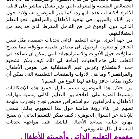
الخصائص النفسية والمعرفية التي تؤثر بشكل مباشر على قابلية
الأفراد لاكتساب هذه المهارة، كما يثير الموضوع تساؤلات حول
دور الآباء والمربين في توجيه الأطفال والمراهقين نحو التعلم
الذاتي، دون الوقوع في فخ التدخل المفرط الذي قد يحد من
استقلاليتهم.
من جهة أخرى، يواجه التعليم الذاتي تحديات حقيقية، مثل نقص
الحافز أو صعوبة الوصول إلى مصادر تعليمية موثوقة، مما يطرح
تساؤلات حول الأدوات والاستراتيجيات التي يمكن أن تساعد في
التغلب على هذه العقبات. إضافة إلى ذلك، كيف يمكن تشجيع
حب الاستطلاع وغرس قيم الاستقلالية في نفوس الأطفال
والمراهقين؟ وما هي الأدوات والمنصات التعليمية التي يمكن أن
تكون بمثابة حافز وداعم لهذا النوع من التعلم؟
من خلال هذا الموضوع، سيتم تناول جميع هذه الإشكاليات
وتسليط الضوء على العلاقة بين التعليم الذاتي وتنمية مهارات
الأطفال والمراهقين، مع استعراض قصص نجاح وتجارب ملهمة
تسهم في بناء رؤية شاملة حول هذا المفهوم. بذلك، نسعى
للإجابة عن السؤال الجوهري: كيف يمكن للتعليم الذاتي أن يصبح
مهارة حياتية تساعد الأجيال الناشئة على مواجهة تحديات
المستقبل بكل ثقة ووعي؟
مفهوم التعليم الذاتي وأهميته للأطفال