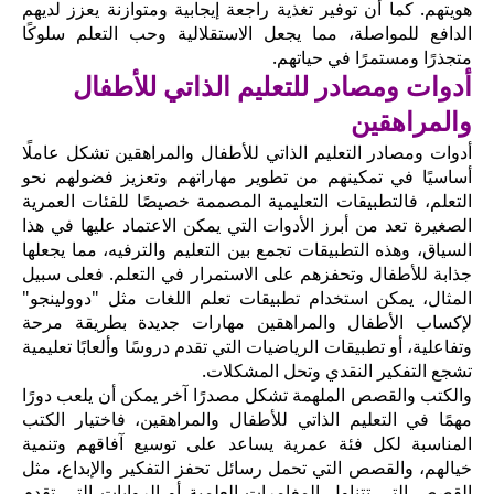
هويتهم. كما أن توفير تغذية راجعة إيجابية ومتوازنة يعزز لديهم
الدافع للمواصلة، مما يجعل الاستقلالية وحب التعلم سلوكًا
متجذرًا ومستمرًا في حياتهم.
أدوات ومصادر للتعليم الذاتي للأطفال
والمراهقين
أدوات ومصادر التعليم الذاتي للأطفال والمراهقين تشكل عاملًا
أساسيًا في تمكينهم من تطوير مهاراتهم وتعزيز فضولهم نحو
التعلم، فالتطبيقات التعليمية المصممة خصيصًا للفئات العمرية
الصغيرة تعد من أبرز الأدوات التي يمكن الاعتماد عليها في هذا
السياق، وهذه التطبيقات تجمع بين التعليم والترفيه، مما يجعلها
جذابة للأطفال وتحفزهم على الاستمرار في التعلم. فعلى سبيل
المثال، يمكن استخدام تطبيقات تعلم اللغات مثل "دوولينجو"
لإكساب الأطفال والمراهقين مهارات جديدة بطريقة مرحة
وتفاعلية، أو تطبيقات الرياضيات التي تقدم دروسًا وألعابًا تعليمية
تشجع التفكير النقدي وتحل المشكلات.
والكتب والقصص الملهمة تشكل مصدرًا آخر يمكن أن يلعب دورًا
مهمًا في التعليم الذاتي للأطفال والمراهقين، فاختيار الكتب
المناسبة لكل فئة عمرية يساعد على توسيع آفاقهم وتنمية
خيالهم، والقصص التي تحمل رسائل تحفز التفكير والإبداع، مثل
القصص التي تتناول المغامرات العلمية أو الروايات التي تقدم