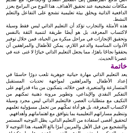
مكافآت تشجيعية عند تحقيق الأهداف. هذا النوع من البرامج يعزز
الدافعية الذاتية ويخلق بيئة تعليمية تشجع على التفاعل والتعلم
النشط.
هذه الأمثلة والتجارب تؤكد أن التعليم الذاتي ليس فقط وسيلة
لاكتساب المعرفة، بل هو أيضًا طريقة لتنمية الثقة بالنفس
وتحقيق الإنجازات في مراحل مبكرة من الحياة، فمن خلال توفير
الأدوات المناسبة والدعم اللازم، يمكن للأطفال والمراهقين أن
يحققوا نجاحًا باهرًا، مما يجعل التعليم الذاتي خيارًا لا غنى عنه في
عصرنا الحديث.
خاتمة
يعد التعليم الذاتي مهارة حياتية جوهرية تلعب دورًا حاسمًا في
إعداد الأطفال والمراهقين لمواجهة تحديات المستقبل
المتسارعة والمتغيرة، فمن خلاله، يتمكنون من بناء قدراتهم على
التفكير النقدي والإبداعي، وتطوير مرونة ذهنية تمكنهم من
التكيف مع متطلبات العصر، فالتعليم الذاتي ليس مجرد وسيلة
لاكتساب المعرفة، بل هو أداة تمكّنهم من تحمل مسؤولية تعلمهم
وتنظيم مساراتهم التعليمية بما يتوافق مع اهتماماتهم وأهدافهم.
لتحقيق أقصى استفادة من التعليم الذاتي، يظل التوجيه المستمر
والتشجيع من قبل الأهل والمربين أمرًا بالغ الأهمية، هذا التوجيه لا
يعني التحكم، بل تقديم الدعم الذي يساعدهم على استكشاف