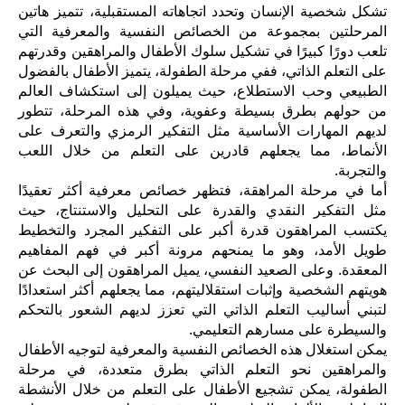
تشكل شخصية الإنسان وتحدد اتجاهاته المستقبلية، تتميز هاتين
المرحلتين بمجموعة من الخصائص النفسية والمعرفية التي
تلعب دورًا كبيرًا في تشكيل سلوك الأطفال والمراهقين وقدرتهم
على التعلم الذاتي، ففي مرحلة الطفولة، يتميز الأطفال بالفضول
الطبيعي وحب الاستطلاع، حيث يميلون إلى استكشاف العالم
من حولهم بطرق بسيطة وعفوية، وفي هذه المرحلة، تتطور
لديهم المهارات الأساسية مثل التفكير الرمزي والتعرف على
الأنماط، مما يجعلهم قادرين على التعلم من خلال اللعب
والتجربة.
أما في مرحلة المراهقة، فتظهر خصائص معرفية أكثر تعقيدًا
مثل التفكير النقدي والقدرة على التحليل والاستنتاج، حيث
يكتسب المراهقون قدرة أكبر على التفكير المجرد والتخطيط
طويل الأمد، وهو ما يمنحهم مرونة أكبر في فهم المفاهيم
المعقدة. وعلى الصعيد النفسي، يميل المراهقون إلى البحث عن
هويتهم الشخصية وإثبات استقلاليتهم، مما يجعلهم أكثر استعدادًا
لتبني أساليب التعلم الذاتي التي تعزز لديهم الشعور بالتحكم
والسيطرة على مسارهم التعليمي.
يمكن استغلال هذه الخصائص النفسية والمعرفية لتوجيه الأطفال
والمراهقين نحو التعلم الذاتي بطرق متعددة، في مرحلة
الطفولة، يمكن تشجيع الأطفال على التعلم من خلال الأنشطة