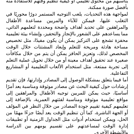
يناسبهم من محتوى تعليمي أو كيفية تنظيم وقتهم للاستفادة منه
بأفضل صورة ممكنة.
لمواجهة هذه التحديات، يلعب التوجيه المستمر دورًا محوريًا في
التغلب عليها، فيمكن للآباء والمربين مساعدة الأطفال
والمراهقين على تحديد أهداف واضحة ومحددة لتعلمهم الذاتي،
مما يساعدهم على الشعور بالإنجاز والتحفيز، وإنشاء بيئة تعليمية
محفزة تشجع على التركيز يمكن أن يكون مفيدًا، مثل تخصيص
مساحة هادئة ومريحة للتعلم وإبعاد المشتتات خلال الوقت
المخصص لذلك، وتعزيز الحافز يمكن أن يتم من خلال مكافآت
صغيرة عند تحقيق أهداف معينة أو من خلال تحويل عملية التعلم
إلى تجربة ممتعة، مثل استخدام الألعاب التعليمية أو المشاريع
التفاعلية.
أما فيما يتعلق بمشكلة الوصول إلى المصادر وإدارتها، فإن تقديم
إرشادات حول كيفية البحث عن مصادر موثوقة ومناسبة يعد أمرًا
أساسيًا، حيث يمكن للمربين توجيه الأطفال والمراهقين إلى
مواقع تعليمية موثوقة ومناسبة لفئتهم العمرية، بالإضافة إلى
تعليمهم كيفية تقييم جودة المصادر من خلال النظر في المؤلف
أو الجهة الناشرة، كما أن تنظيم الوقت يعد أيضًا جزءًا مهمًا من
الحل، ويمكن استخدام أدوات مثل الجداول الزمنية أو تطبيقات
إدارة الوقت لمساعدتهم على تقسيم يومهم بين الدراسة
والأنشطة الأخرى.