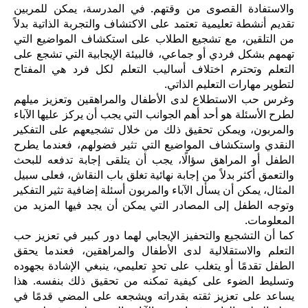
والاستفادة القصوى من وقتهم. في المدرسة، يمكن للمربين
تقديم أنشطة تعليمية تعتمد على الاكتشاف والتجربة الذاتية بدلاً
من التلقين، مع تشجيع الطلاب على استكشاف المواضيع التي
تهمهم بشكل فردي أو جماعي، فالبيئة الإيجابية التي تشجع على
التعلم وتحترم اختلاف أساليب التعلم لكل فرد هي المفتاح
لتطوير مهارات التعليم الذاتي.
وغرس حب الاستطلاع لدى الأطفال والمراهقين وتعزيز ميلهم
لطرح الأسئلة هو أحد أهم الجوانب التي يجب أن يركز عليها الآباء
والمربون، ويمكن تحقيق ذلك من خلال تشجيعهم على التفكير
النقدي واستكشاف المواضيع التي تثير فضولهم، فعندما يطرح
الطفل أو المراهق سؤالًا، يجب أن يتلقى إجابة تدفعه للبحث
والتعمق أكثر بدلاً من إجابة نهائية تغلق باب النقاش، فعلى سبيل
المثال، يمكن أن يسأل الآباء والمربون أسئلة إضافية تثير التفكير
وتوجه الطفل إلى المصادر التي يمكن أن يجد فيها المزيد من
المعلومات.
كما أن التشجيع والتحفيز الإيجابي لهما دور كبير في تعزيز حب
التعلم والاستقلالية لدى الأطفال والمراهقين، فعندما يحقق
الطفل تقدمًا أو يتغلب على تحدٍ تعليمي، ينبغي الإشادة بجهوده
وتسليط الضوء على كيفية تمكنه من تحقيق ذلك بنفسه. هذا
يساعد على تعزيز ثقته بقدراته ويشجعه على المضي قدمًا في