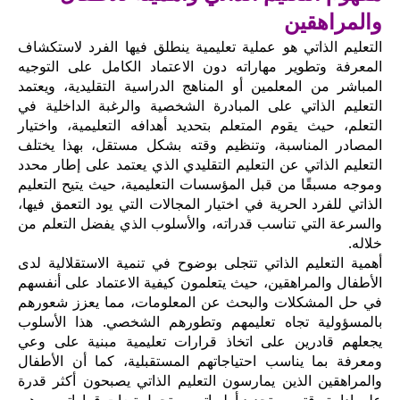
والمراهقين
التعليم الذاتي هو عملية تعليمية ينطلق فيها الفرد لاستكشاف
المعرفة وتطوير مهاراته دون الاعتماد الكامل على التوجيه
المباشر من المعلمين أو المناهج الدراسية التقليدية، ويعتمد
التعليم الذاتي على المبادرة الشخصية والرغبة الداخلية في
التعلم، حيث يقوم المتعلم بتحديد أهدافه التعليمية، واختيار
المصادر المناسبة، وتنظيم وقته بشكل مستقل، بهذا يختلف
التعليم الذاتي عن التعليم التقليدي الذي يعتمد على إطار محدد
وموجه مسبقًا من قبل المؤسسات التعليمية، حيث يتيح التعليم
الذاتي للفرد الحرية في اختيار المجالات التي يود التعمق فيها،
والسرعة التي تناسب قدراته، والأسلوب الذي يفضل التعلم من
خلاله.
أهمية التعليم الذاتي تتجلى بوضوح في تنمية الاستقلالية لدى
الأطفال والمراهقين، حيث يتعلمون كيفية الاعتماد على أنفسهم
في حل المشكلات والبحث عن المعلومات، مما يعزز شعورهم
بالمسؤولية تجاه تعليمهم وتطورهم الشخصي. هذا الأسلوب
يجعلهم قادرين على اتخاذ قرارات تعليمية مبنية على وعي
ومعرفة بما يناسب احتياجاتهم المستقبلية، كما أن الأطفال
والمراهقين الذين يمارسون التعليم الذاتي يصبحون أكثر قدرة
على إدارة وقتهم، وتحديد أولوياتهم، وتحمل تبعات قراراتهم، وهي