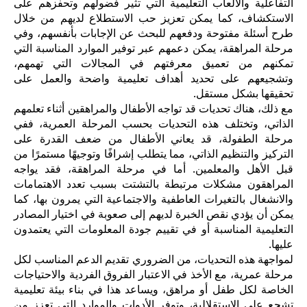
التفاعلية والألعاب التعليمية التي تثير فضولهم وتحفزهم على
الاستكشاف، كما يمكن تعزيز حب الاستطلاع لديهم من خلال
طرح أسئلة مفتوحة ودفعهم للبحث عن الإجابات بأنفسهم، وفي
مرحلة المراهقة، يمكن دعمهم عبر توفير الموارد المناسبة التي
تمكنهم من تعميق معرفتهم في المجالات التي تهمهم،
وتشجيعهم على تحديد أهداف تعليمية واضحة والعمل على
تحقيقها بشكل مستقل.
مع ذلك، هناك تحديات قد تواجه الأطفال والمراهقين أثناء تعلمهم
الذاتي، وتختلف هذه التحديات بحسب المرحلة العمرية، ففي
مرحلة الطفولة، قد يعاني الأطفال من ضعف القدرة على
التركيز والتنظيم الذاتي، مما يتطلب إشرافًا وتوجيهًا مستمرًا من
قبل الأهل والمعلمين. أما في مرحلة المراهقة، فقد يواجه
المراهقون مشكلات مرتبطة بالتشتت بسبب تعدد الاهتمامات
والانشغال بالتغيرات العاطفية والاجتماعية التي يمرون بها، كما
يمكن أن يؤدي نقص الخبرة لديهم إلى صعوبة في اختيار المصادر
التعليمية المناسبة أو في تقييم جودة المعلومات التي يعتمدون
عليها.
لمواجهة هذه التحديات، من الضروري تقديم الدعم المناسب لكل
مرحلة عمرية، مع الأخذ في الاعتبار الفروق الفردية والاحتياجات
الخاصة لكل طفل أو مراهق، ويساعد هذا في بناء بيئة تعليمية
تشجع على الاستقلالية، وتوفر الأدوات والموارد التي تعزز من