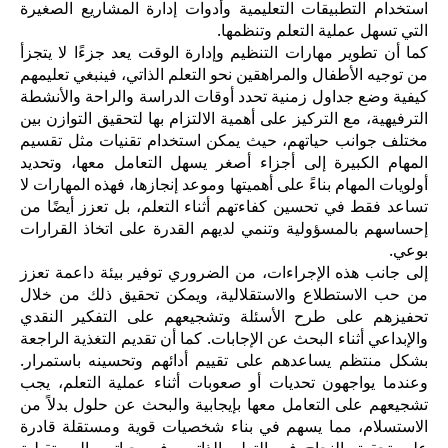
استخدام التطبيقات التعليمية وأدوات إدارة المشاريع الصغيرة
التي تسهل عملية التعلم وتنظمها.
كما أن تطوير مهارات التنظيم وإدارة الوقت يعد جزءًا لا يتجزأ
من توجيه الأطفال والمراهقين نحو التعلم الذاتي، فينبغي تعليمهم
كيفية وضع جداول زمنية تحدد أوقات الدراسة والراحة والأنشطة
الترفيهية، مع التركيز على أهمية الالتزام بها لتحقيق التوازن بين
مختلف جوانب حياتهم، حيث يمكن استخدام تقنيات مثل تقسيم
المهام الكبيرة إلى أجزاء أصغر يسهل التعامل معها، وتحديد
أولويات المهام بناءً على أهميتها وموعد إنجازها، فهذه المهارات لا
تساعد فقط في تحسين كفاءتهم أثناء التعلم، بل تعزز أيضًا من
إحساسهم بالمسؤولية وتنمي لديهم القدرة على اتخاذ القرارات
بوعي.
إلى جانب هذه الإجراءات، من الضروري توفير بيئة داعمة تعزز
من حب الاستطلاع والاستقلالية، ويمكن تحقيق ذلك من خلال
تحفيزهم على طرح الأسئلة وتشجيعهم على التفكير النقدي
والإبداعي أثناء البحث عن الإجابات. كما أن تقديم التغذية الراجعة
بشكل منتظم يساعدهم على تقييم أدائهم وتحسينه باستمرار.
وعندما يواجهون تحديات أو صعوبات أثناء عملية التعلم، يجب
تشجيعهم على التعامل معها بإيجابية والبحث عن حلول بدلاً من
الاستسلام، مما يسهم في بناء شخصيات قوية ومستقلة قادرة
على تحقيق النجاح في التعلم الذاتي وفي حياتهم المستقبلية