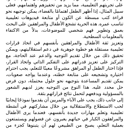
على تجربتهم التعليمية، مما يزيد من تحفيزهم واهتمامهم. فعلى
سبيل المثال، إذا أظهر الطفل اهتمامًا بالفضاء، يمكن توجيهه نحو
قراءة كتب مبسطة عن الكون أو متابعة فيديوهات تعليمية
تناسب عمره. هذه الحرية تشجع الأطفال والمراهقين على البحث
بعمق وتطوير فهم شخصي للموضوعات، بدلاً من الاكتفاء
بالمعلومات السطحية.
وتعزيز ثقة الأطفال والمراهقين بأنفسهم في اتخاذ قرارات
تعليمية مستقلة هو خطوة جوهرية في دعم استقلاليتهم، ويمكن
تحقيق ذلك من خلال تقديم التوجيه والدعم عند الحاجة، مع
التركيز على تعزيز قدراتهم على التفكير الذاتي واتخاذ القرار،
فإذا اختار الطفل أو المراهق مشروعًا معينًا للتعلم، يجب احترام
اختياره وتشجيعه على متابعة خطته، وعندما يواجه صعوبات،
يمكن تقديم المساعدة بتوجيهه نحو حلول محتملة، دون فرض
حل محدد عليه. هذا النوع من التوجيه يعزز لديهم الشعور
بالمسؤولية ويدفعهم لتحمل نتائج قراراتهم بثقة.
إلى جانب ذلك، يجب على الآباء والمربين أن يقدموا نموذجًا إيجابيًا
لحب الاستطلاع والاستقلالية من خلال مشاركتهم في أنشطة
تعليمية وتعلم مهارات جديدة بأنفسهم، فعندما يرى الأطفال
والمراهقون الكبار في حياتهم يعبرون عن فضولهم ويستمتعون
بعملية التعلم، يصبح من الطبيعي لهم أن يتبنوها كجزء من