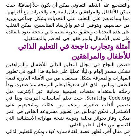
والتشجيع على التعلم التعاوني يمكن أن يكون حلاً إضافيًا، حيث
يمكن للأطفال والمراهقين تبادل المعرفة والخبرات مع أقرانهم،
مما يساعدهم على التغلب على التحديات بشكل جماعي ويزيد
من حماسهم. وبتوفير الدعم والإرشاد المناسبين، يمكن التغلب
على هذه التحديات وتحقيق تجربة تعليم ذاتي ناجحة تعود بالفائدة
على تطور الأطفال والمراهقين في الحاضر والمستقبل.
أمثلة وتجارب ناجحة في التعليم الذاتي
للأطفال والمراهقين
قصص النجاح في مجال التعليم الذاتي للأطفال والمراهقين
تشكل مصدر إلهام ودليلًا عمليًا على فعالية هذا النهج في تطوير
المهارات والمعرفة بشكل مستقل، من بين الأمثلة البارزة قصة
الطفل توماس، الذي كان شغوفًا بتعلم البرمجة منذ صغره، وبدأ
رحلته باستخدام منصات تعليمية مجانية عبر الإنترنت مثل
Code.org وScratch، حيث تعلم أساسيات البرمجة وبدأ في
تصميم ألعاب صغيرة، وبدعم من عائلته وتشجيعهم على
الاستمرار، تمكن توماس من تطوير مشروعه الخاص في عمر
مبكر، وفاز بجوائز محلية ودولية نتيجة مهاراته الاستثنائية التي
اكتسبها من خلال التعليم الذاتي.
في مثال آخر، تُظهر قصة الفتاة سارة كيف يمكن للتعليم الذاتي