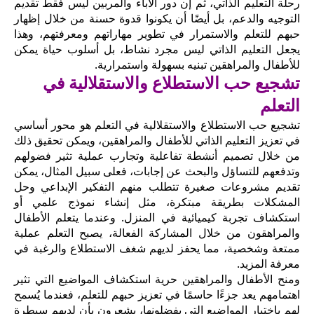
رحلة التعليم الذاتي، ثم إن دور الآباء والمربين ليس فقط تقديم
التوجيه والدعم، بل أيضًا أن يكونوا قدوة حسنة من خلال إظهار
حبهم للتعلم والاستمرار في تطوير مهاراتهم ومعرفتهم، وهذا
يجعل التعليم الذاتي ليس مجرد نشاط، بل أسلوب حياة يمكن
للأطفال والمراهقين تبنيه بسهولة واستمرارية.
تشجيع حب الاستطلاع والاستقلالية في
التعلم
تشجيع حب الاستطلاع والاستقلالية في التعلم هو محور أساسي
في تعزيز التعليم الذاتي للأطفال والمراهقين، ويمكن تحقيق ذلك
من خلال تصميم أنشطة تفاعلية وتجارب عملية تثير فضولهم
وتدفعهم للتساؤل والبحث عن إجابات، فعلى سبيل المثال، يمكن
تقديم مشروعات صغيرة تتطلب منهم التفكير الإبداعي وحل
المشكلات بطريقة مبتكرة، مثل إنشاء نموذج علمي أو
استكشاف تجربة كيميائية في المنزل. وعندما يتعلم الأطفال
والمراهقون من خلال المشاركة الفعالة، يصبح التعلم عملية
ممتعة وشخصية، مما يحفز لديهم شغف الاستطلاع والرغبة في
معرفة المزيد.
ومنح الأطفال والمراهقين حرية استكشاف المواضيع التي تثير
اهتمامهم يعد جزءًا حاسمًا في تعزيز حبهم للتعلم، فعندما يُسمح
لهم باختيار المواضيع التي يفضلونها، يشعرون بأن لديهم سيطرة