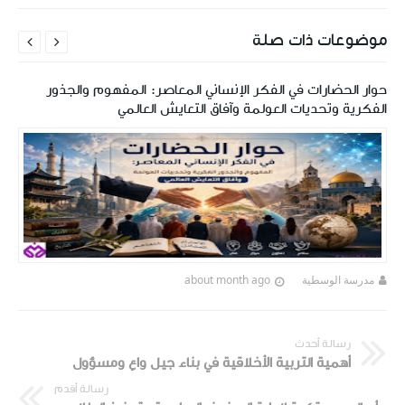
موضوعات ذات صلة


حوار الحضارات في الفكر الإنساني المعاصر: المفهوم والجذور
الفكرية وتحديات العولمة وآفاق التعايش العالمي
مدرسة الوسطية
about month ago
رسالة أحدث
أهمية التربية الأخلاقية في بناء جيل واعٍ ومسؤول
رسالة أقدم