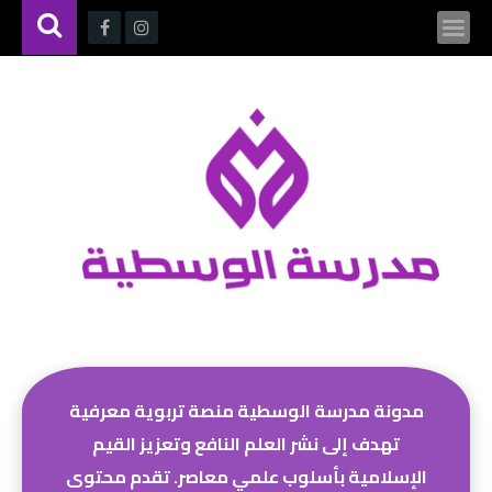
مدونة مدرسة الوسطية منصة تربوية معرفية
تهدف إلى نشر العلم النافع وتعزيز القيم
الإسلامية بأسلوب علمي معاصر. تقدم محتوى