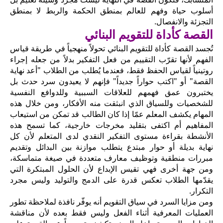
أسلوب حياة وفهم للعالم بمنطق الحكمة والربط لا بمنطق
التجزئة والانفصال.
القصة كأداة للتقويم البنائي
تُجسد القصة كأداة للتقويم البنائي تحولاً منهجياً في طريقة قياس
الفهم لأنها تقرّب التقييم من فعل التفكير بدلاً من جعله إجراء
روتينياً لقياس الحفظ فقط، فعندما يُطلب من الطلاب "أعد نهاية
القصة" أو "اكتب حواراً جديداً" فإنهم لا يعيدون سرد حدث بل
يختبرون عمق فهمهم للعلاقات السببية وللدوافع النفسية
للشخصيات وللسياق الذي انبثقت منه الأفكار، ومن خلال هذه
المهام يكشف المعلم عمّا إذا كان الطالب قد تمكن من استيعاب
المفاهيم أم اكتفى بتقليد مخرجات خارجية، كما تسمح هذه
الأنشطة بقراءة مستوى التفكير النقدي لدى المتعلم لأن كل
نهاية بديلة أو حوار مبتدع يتطلب موازنة بين البدائل وتقديم
مبررات منطقية وتوظيف معارف متعددة في صيغة متماسكة،
ومن جهة أخرى فهي تقيس الإبداع لأن الحلول المبتكرة التي
يقدّمها الطلاب تعكس قدرة على الدمج والتوليد وليس مجرد
التكرار.
ومن مزايا السرد في سياق التقويم أنه يوفّر نافذة لملاحظة تطور
العمليات المعرفية أثناء الفعل وليس فقط بعده لأن مناقشة