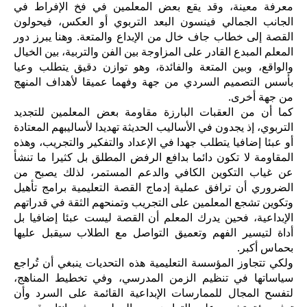
معرفة معينة، وقد يقع بعض المعلمين في فخ الإفراط في
الجانب الجمالي فينسون البعد التربوي أو العكس، فيحولون
القصة إلى خطاب جاف خال من الإبداع والمتعة. وهنا يبرز دور
المعلم المبدع القادر على المزاوجة بين الفن والتربية، بين الخيال
والواقع، وبين المتعة والفائدة، وهو توازن دقيق يتطلب وعيا
بأسس التصميم السردي من جهة وفهما عميقا لأهداف المنهج
من جهة أخرى.
كما أن من العقبات البارزة مقاومة بعض المعلمين للتجديد
التربوي، إذ يجدون في الأساليب الحديثة تهديدا لأساليبهم المعتادة
أو عبئا إضافيا يتطلب جهدا في الإعداد والتفكير والتجريب، وهذه
المقاومة لا تكون دائما بدافع الرفض المطلق بل كثيرا ما تنشأ
عن غياب التكوين الكافي والدعم المستمر، لذلك يصبح من
الضروري أن ترافق عملية إدماج القصة التعليمية برامج تأهيل
وتكوين تشجع المعلمين على التجريب وتمنحهم الثقة في قدراتهم
الإبداعية، فحين يدرك المعلم أن القصة ليست عبئا إضافيا بل
أداة لتيسير الفهم وتعميق التواصل مع الطلاب سيقبل عليها
بحماس أكبر.
ولكي تتجاوز المؤسسة التعليمية هذه التحديات ينبغي أن تُراجع
سياساتها في تنظيم الزمن المدرسي، وفي تخطيط المناهج،
لتفسح المجال للممارسات الإبداعية القائمة على السرد وأن