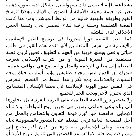
بشجاعة، فإنه لا ينسى ذلك بسهولة بل تتشكل لديه صورة ذهنية
تعبر عن قيمة معينة كالأمانة أو الصدق أو الإيثار، وهكذا تترسخ
القيم بطريقة طبيعية خالية من الوعظ المباشر، ومن هنا كانت
القصة التعليمية وسيلة راقية لبناء الضمير الحي وتنمية الحس
الأخلاقي لدى الناشئة.
كما تلعب القصة دورا محوريا في ترسيخ القيم الإسلامية
والإنسانية في نفوس المتعلمين لأنها تقدم هذه القيم في قالب
حياتي واقعي يجعلها قريبة من الفهم والتطبيق، فحين تُروى قصة
مستمدة من السيرة النبوية أو من التراث الإسلامي يتعرف
المتعلم إلى معاني الرحمة والعدل والتسامح في مواقف عملية،
فيدرك أن الدين ليس مجرد طقوس وإنما أسلوب حياة يوجه
السلوك والعلاقات، ومع تكرار هذا النمط من القصص تنغرس
في النفس جذور الهوية الإسلامية في بعدها الإنساني المتسامح
الذي يحترم الآخر ويحب الخير للجميع.
ولا يقتصر دور القصة التعليمية على التربية الفردية بل يتجاوزها
إلى بناء وعي جماعي يسهم في تعزيز روح المواطنة والانتماء
الإيجابي، فالقصة حين تُبرز قيمة التعاون والتضامن والعمل من
أجل المصلحة العامة تربي المتعلم على الشعور بالمسؤولية تجاه
مجتمعه، وعلى الإحساس بأنه جزء من كيان أكبر يحتاج إلى
مشاركته وطاقته، كما تساعد القصص التي تتناول تاريخ الأمة أو