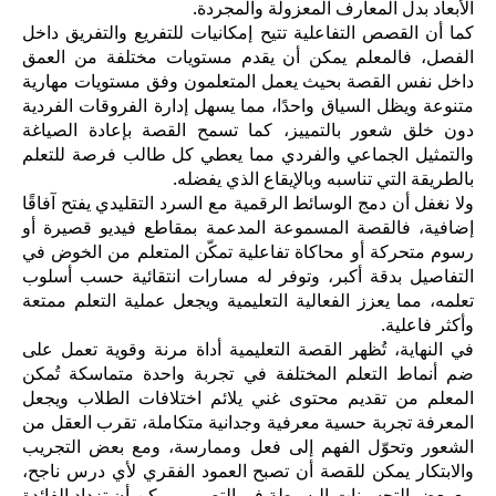
الأبعاد بدل المعارف المعزولة والمجردة.
كما أن القصص التفاعلية تتيح إمكانيات للتفريع والتفريق داخل
الفصل، فالمعلم يمكن أن يقدم مستويات مختلفة من العمق
داخل نفس القصة بحيث يعمل المتعلمون وفق مستويات مهارية
متنوعة ويظل السياق واحدًا، مما يسهل إدارة الفروقات الفردية
دون خلق شعور بالتمييز، كما تسمح القصة بإعادة الصياغة
والتمثيل الجماعي والفردي مما يعطي كل طالب فرصة للتعلم
بالطريقة التي تناسبه وبالإيقاع الذي يفضله.
ولا نغفل أن دمج الوسائط الرقمية مع السرد التقليدي يفتح آفاقًا
إضافية، فالقصة المسموعة المدعمة بمقاطع فيديو قصيرة أو
رسوم متحركة أو محاكاة تفاعلية تمكّن المتعلم من الخوض في
التفاصيل بدقة أكبر، وتوفر له مسارات انتقائية حسب أسلوب
تعلمه، مما يعزز الفعالية التعليمية ويجعل عملية التعلم ممتعة
وأكثر فاعلية.
في النهاية، تُظهر القصة التعليمية أداة مرنة وقوية تعمل على
ضم أنماط التعلم المختلفة في تجربة واحدة متماسكة تُمكن
المعلم من تقديم محتوى غني يلائم اختلافات الطلاب ويجعل
المعرفة تجربة حسية معرفية وجدانية متكاملة، تقرب العقل من
الشعور وتحوّل الفهم إلى فعل وممارسة، ومع بعض التجريب
والابتكار يمكن للقصة أن تصبح العمود الفقري لأي درس ناجح،
مع بعض التحسينات البسيطة في التصميم يمكن أن تزداد الفائدة