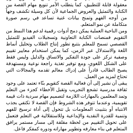
معقولة قابلة للتطبيق، كما يتطلب الأمر تنويع مهام القصة بين
الكتابة والتمثيل والعروض الجماعية لأن كل وسيلة تكشف وجهاً
من أوجه الفهم وتمنح بيانات غنية تساعد في رسم صورة
متكاملة عن نمو المتعلم.
ومن الناحية العملية يمكن دمج أدوات رقمية لدعم هذا النمط من
التقويم فمنصات الكتابة التعاونية وتسجيلات الفيديو للتمثيل
القصصي تسمح للمعلم بتتبع تطور إنتاج الطلاب وتحليل أنماط
اللغة والاستدلال عبر الزمن، كما يمكن استخدام معايير تقييم
وصفية تركز على جودة التفكير والاتساق والدليل وليس فقط
على الشكل اللغوي، ومع توفير تغذية راجعة نوعية ومستهدفة
يصبح الطالب قادراً على إدراك معالم تقدمه والمجالات التي
تحتاج لمزيد من العمل.
يبقى أن نشير إلى أن فعالية القصة كتقويم بنّاء تعتمد على وجود
ثقافة مدرسية تشجع التجريب وتقبل الأخطاء كجزء من التعلم
وتمد المعلمين بالمهارات اللازمة لتصميم مهام سردية ذات قيمة
تقويمية، وعندما تتوفر هذه الشروط فإن القصة لا تكتفي بجذب
الانتباه أو بتثبيت المعلومات بل تتحول إلى أداة ترسيخ للفهم
وتنمية للقدرة النقدية والإبداعية وللاستقلالية في التعلم فتعمل
على تحويل التقييم من لحظة مقلقة إلى مسار مستمر يرافق
المتعلم في بناء معارفه وتطوير مهاراته ودوره كمفكر فاعل.