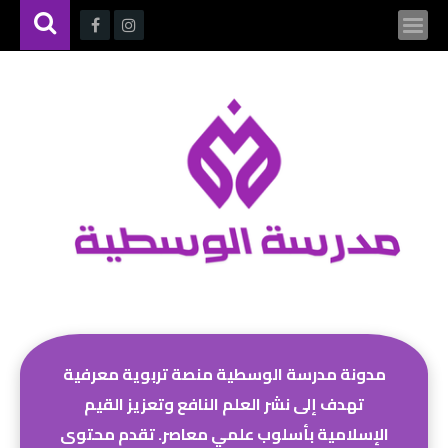
مدونة مدرسة الوسطية منصة تربوية معرفية
تهدف إلى نشر العلم النافع وتعزيز القيم
الإسلامية بأسلوب علمي معاصر. تقدم محتوى