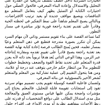
الخيارات السردية داخل الصف تكشف تدريجياً عن القدرة على
التحليل والاستدلال وإعادة البناء المعرفي، فالحوار الصفّي حول
اختيارات الكتابة أو التمثيل يظهر كيف يتعامل المتعلم مع
التناقضات ويصيغ مواقف جديدة أو يعيد ترتيب الافتراضات،
وبالتالي يصبح المعلم شاهداً على نمط التفكير في لحظته الحية
وقادراً على تقديم تغذية راجعة فورية تؤثر مباشرة في مسار
التطور.
كما تساعد القصة على بناء تقويم مستمر وذاتي لأن مهام السرد
يمكن أن تتكرر بصورة متدرجة فتطبع في ذهن المتعلم وعيًا
بمسار تعلمه، فحين يُمنح الطالب فرصة إعادة كتابة نهاية القصة
بعد تغذية راجعة يصبح قادراً على تقييم تقدمه ومقارنة إنتاجاته
عبر الزمن، وهذا الوعي الذاتي يُعد هدفاً تربوياً بحد ذاته لأنه يعزز
قدرة المتعلم على تحديد نقاط القوة والضعف وتخطيط خطوات
للتطوير بدلاً من انتظار حكم خارجي يتوقف عند درجة أو علامة،
ومن هنا يتحول التقييم إلى عملية تشاركية بين المعلم والمتعلم
تُشعر الأخير بالمسؤولية عن بنائه المعرفي.
ولضمان فاعلية القصة كوسيلة تقويم يجب تصميم مهام سردية
تقود إلى استجابات تقويمة قابلة للتحليل، فالمعلم يحتاج إلى
مؤشرات واضحة يمكن عليها قياس مستوى العمق والمعالجة
مثل مدى استدلال الطالب على دوافع الشخصيات أو قدرته على
ربط الأحداث بمفاهيم نظرية أو مدى الإبداع في اقتراح حلول