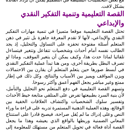
بشكل لافت.
القصة التعليمية وتنمية التفكير النقدي
والإبداعي
تحتل القصة التعليمية موقعا متميزا في تنمية مهارات التفكير
النقدي والإبداعي، لأنها لا تقدم المعرفة جاهزة بل تثير في ذهن
المتعلم أسئلة مفتوحة تحفزه على التساؤل والتحليل، إذ يجد
الطالب نفسه أمام أحداث وشخصيات تتفاعل وتتغير فيتساءل
تلقائيا لماذا حدث هذا، وكيف يمكن أن يتغير الموقف، وماذا لو
تصرف البطل بطريقة أخرى، ومن هنا تبدأ عملية التفكير النقدي
في أبسط صورها حين يتعلم المتعلم أن يقارن بين الاحتمالات
ويزن المواقف ويميز بين الأسباب والنتائج، وكل ذلك في إطار
ممتع وغير مباشر يجعل الفهم أعمق وأكثر رسوخا.
وتسهم القصة التعليمية في دفع المتعلم نحو التحليل والتأمل،
لأن بنية السرد بطبيعتها تفرض على المتلقي متابعة خيط الأحداث
وتفسير سلوك الشخصيات واكتشاف العلاقات الخفية بين
الوقائع، وهذه العملية الذهنية المستمرة تدربه على قراءة ما وراء
النص وعلى إدراك ما لم يُقل صراحة، فيصبح قادرا على استنتاج
المعاني الضمنية وربطها بالواقع الذي يعيشه وهذا ما يجعل
القصة أداة فعالة في تحويل المتعلم من مستهلك للمعلومة إلى