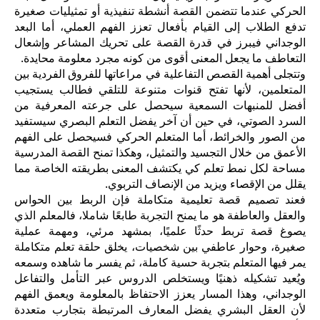
الحركي عندما تتضمن القصة أنشطة تنفيذية أو تمثيليات صغيرة
تدفع الطلاب إلى القيام بأفعال تعزز الفهم العملي، أما البعد
الوجداني فيبرز في قدرة القصة على تحريك المشاعر وإشعال
التعاطف ما يجعل المعنى أقوى من كونه مجرد معلومة محايدة.
وتتجلى أهمية القصص التفاعلية في مراعاتها للفروق الفردية بين
المتعلمين، لأنها تفتح قنوات متنوعة للتلقي فطالب يستجيب
أفضل للمنبهات السمعية سيحصل على جرعته المعرفية من
السرد الصوتي، في حين أن آخر يفضل التعلم البصري سيستفيد
من الصور والخرائط، أما المتعلم الحركي فسيحصل على الفهم
الأعمق من خلال التجسيد والتمثيل، وهكذا تمنح القصة المدرسية
مساحة لكل نمط تعلم كي يكتشف المعنى بطريقته الخاصة مما
يقلل من الإقصاء ويزيد من الإنصاف التربوي.
فعند تصميم قصة تعليمية متكاملة فإن الربط بين الحواس
والعقل والعاطفة هو ما يمنح التجربة طابعًا شاملا، فالمعلم الذي
يصوغ قصة تربط حدثًا علميًا، بمشهد مرئي، ومهمة عملية
صغيرة، وحوار عاطفي بين شخصيات، يخلق حلقة تعلم متكاملة
يمر فيها المتعلم بتجربة حسية كاملة، ثم يفسر ما شاهده وسمعه
ويُعيد تشكيله ذهنيًا ويستخلص الدروس عبر التأمل والتفاعل
الوجداني، وهذا المسار يعزز الاحتفاظ بالمعلومة ويعمق الفهم
لأن العقل البشري يفضل المعارف المرتبطة بتجارب متعددة