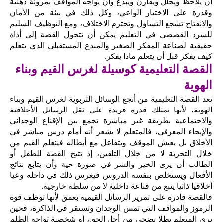
أن يلاحظ ويحلل ويقارن ويبدع وأن يواجه المواقف بمرونة ذهنية
وقدرة على الاختيار الواعي، وكل ذلك في بيئة من الأمان
والانفتاح تشجع التساؤل وتحترم الاختلاف، ومع التوظيف السليم
للسرد القصصي في التعليم يمكن أن تتحول القصة إلى أداة
حقيقية لصناعة المفكر الصغير والمبدع المستقبلي الذي يتعلم
كيف يفكر قبل أن يتعلم ماذا يفكر.
القصة التعليمية كوسيلة لغرس القيم وبناء
الهوية
تعد القصة التعليمية من أنجع الوسائل التربوية لغرس القيم وبناء
الهوية، لأنها تمتلك قدرة فريدة على نقل الرسائل الأخلاقية
والاجتماعية بطريقة غير مباشرة تجمع بين الإقناع الوجداني
والإيحاء المعرفي، فالمتعلم لا يشعر أنه أمام درس مباشر في
الأخلاق بل يعيش الموقف ويتفاعل مع أبطاله فيتعلم القيم من
خلال التجربة لا من خلال التلقين، إذ تتيح القصة للطفل أو
الطالب أن يرى الخير والشر في صورة حية وأن يتابع نتائج
الأفعال ويستخلص بنفسه الدروس فيغرس ذلك في داخله وعيا
أخلاقيا ذاتيا ينبع من قناعة داخلية لا من سلطة خارجية.
فالقصة قادرة على تمرير الرسائل القيمية بعمق لأنها توظف قوة
الرموز والمواقف التي تمس الوجدان وتستقر في الذاكرة، فحين
يرى المتعلم بطلا يضحي من أجل الحق، أو شخصية تواجه الظلم