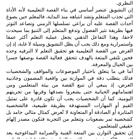
النظري.
إن التشويق عنصر أساسي في بناء القصة التعليمية لأنه الأداة
التي تجذب المتعلم وتشد انتباهه منذ البداية، فالمعلم حين يصوغ
أحداث القصة عليه أن يراعي تسلسلها الزمني وتصاعد التوتر
فيها بطريقة تثير الفضول وتدفع المتعلم إلى التنبؤ بما سيحدث
لاحقا، وهذا التفاعل الذهني يجعل عملية التعلم أكثر عمقا
واستمرارية ومع ذلك يجب أن يظل التشويق وسيلة لا غاية، إذ إن
الغرض من القصة التعليمية هو تحقيق التعلم لا الترفيه وحده
فحين تلتقي المتعة بالهدف تتحقق فعالية القصة بوصفها جسرا
بين الخيال والمعرفة.
أما في ما يتعلق باختيار الموضوعات والمواقف والشخصيات
فذلك يتطلب دقة في الموازنة بين واقعية المضمون وجاذبية
العرض، إذ ينبغي أن تنبع القصة من بيئة المتعلمين ومن
اهتماماتهم الحياتية حتى يشعروا بصدقها وقربها من تجربتهم
اليومية، كما أن الشخصيات يجب أن تكون قادرة على تمثيل
القيم أو المهارات المستهدفة بطريقة طبيعية، فالشخصية
المثابرة أو الصادقة أو المتعاونة لا تُعرض كمثال مثالي جامد بل
كشخصية تمر بصعوبات وتتعلم من التجربة فتكون مصدر إلهام
حقيقي للمتعلمين.
إن تحقيق التوازن بين المتعة الفنية والصرامة البيداغوجية يعد