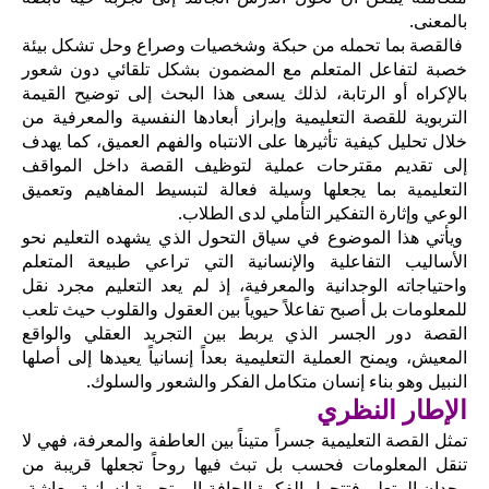
بالمعنى.
فالقصة بما تحمله من حبكة وشخصيات وصراع وحل تشكل بيئة
خصبة لتفاعل المتعلم مع المضمون بشكل تلقائي دون شعور
بالإكراه أو الرتابة، لذلك يسعى هذا البحث إلى توضيح القيمة
التربوية للقصة التعليمية وإبراز أبعادها النفسية والمعرفية من
خلال تحليل كيفية تأثيرها على الانتباه والفهم العميق، كما يهدف
إلى تقديم مقترحات عملية لتوظيف القصة داخل المواقف
التعليمية بما يجعلها وسيلة فعالة لتبسيط المفاهيم وتعميق
الوعي وإثارة التفكير التأملي لدى الطلاب.
ويأتي هذا الموضوع في سياق التحول الذي يشهده التعليم نحو
الأساليب التفاعلية والإنسانية التي تراعي طبيعة المتعلم
واحتياجاته الوجدانية والمعرفية، إذ لم يعد التعليم مجرد نقل
للمعلومات بل أصبح تفاعلاً حيوياً بين العقول والقلوب حيث تلعب
القصة دور الجسر الذي يربط بين التجريد العقلي والواقع
المعيش، ويمنح العملية التعليمية بعداً إنسانياً يعيدها إلى أصلها
النبيل وهو بناء إنسان متكامل الفكر والشعور والسلوك.
الإطار النظري
تمثل القصة التعليمية جسراً متيناً بين العاطفة والمعرفة، فهي لا
تنقل المعلومات فحسب بل تبث فيها روحاً تجعلها قريبة من
وجدان المتعلم فتتحول الفكرة الجافة إلى تجربة إنسانية معاشة،