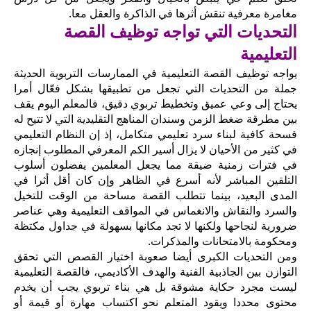
مغامرة معرفية تنقش أثرها في الذاكرة والعقل معا.
التحديات التي تواجه توظيف القصة
التعليمية
يواجه توظيف القصة التعليمية في الممارسات التربوية الحديثة
جملة من التحديات التي تجعل من تطبيقها بشكل فعّال أمرا
يحتاج إلى وعي عميق وتخطيط تربوي دقيق، فالمعلم اليوم يقف
بين مطرقة ضغط الزمن وسندان المناهج التقليدية التي لا تتيح له
فسحة كافية لبناء سرد تعليمي متكامل، إذ إن النظام التعليمي
في كثير من الأحيان لا يزال أسير الكم المعرفي المطلوب إنجازه
في فترات زمنية ضيقة مما يجعل المعلمين يفضلون أسلوب
التلقين المباشر لأنه أسرع في الظاهر وإن كان أقل أثرا في
المدى البعيد، بينما تتطلب القصة مساحة من الوقت للتخيل
والسرد والنقاش والانغماس في المواقف التعليمية وهي عناصر
ضرورية لنجاحها ولكنها لا تجد مكانها بسهولة في جداول مكتظة
ومحكومة بالامتحانات والمذكرات.
ومن التحديات الكبرى أيضا صعوبة اختيار القصص التي تحقق
التوازن بين الجاذبية الفنية والهدف الأكاديمي، فالقصة التعليمية
ليست مجرد حكاية مشوقة بل هي بناء تربوي يجب أن يخدم
محتوى محددا ويقود المتعلم نحو اكتساب مهارة أو قيمة أو