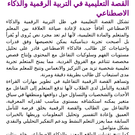
القصة التعليمية في التربية الرقمية والذكاء
الاصطناعي
تشكل القصة التعليمية في ظل التربية الرقمية والذكاء
الاصطناعي آفاقاً جديدة لإعادة صياغة العلاقة بين المعلم
والمتعلم والمادة التعليمية، لأنها لم تعد مجرد نص يُروى أو يُقرأ
بل أصبحت تجربة ديناميكية يمكن تخصيصها وفق قدرات
واحتياجات كل طالب. فالذكاء الاصطناعي قادر على تحليل
مستويات الفهم وسلوكيات التفاعل مع المحتوى وإنتاج قصص
مخصصة تتناغم مع الفروق الفردية، مما يمنح المتعلم تجربة
تعليمية شخصية تزيد من التركيز والانغماس وتتيح للمعلم متابعة
مدى استيعاب كل طالب بطريقة دقيقة ومرنة.
وتساهم القصة الرقمية التفاعلية في تطوير مهارات القراءة
النقدية والتأمل لدى الطلاب لأنها تدفع المتعلم إلى التفاعل مع
الأحداث والشخصيات والتساؤل حول دوافعها ومنطقها في سياق
متغير يمكنه استكشافه بمستوى مناسب لقدراته المعرفية،
فالتفاعل بين الطالب والقصة الرقمية يخلق فرصة للتأمل
العميق وإعادة التفسير وتحليل المعلومات وربطها بالخبرات
السابقة مما يعزز التعلم النشط ويدعم التفكير التحليلي والنقدي
بشكل متواصل.
كما تتيح تقنيات الواقع المعزز والذكاء الاصطناعي خلق بيئات