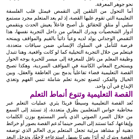
نحو جوهر المعرفة.
أما التحول من التلقين إلى التقمص فيمثل قلب الفلسفة
التعليمية التي تقوم عليها القصة، إذ لم يعد المتعلم مجرد مستمع
سلبي أو متلقٍ للحقائق بل أصبح فاعلاً يعيش الحدث ويتقمص
أدوار الشخصيات ويدرك المعاني من داخل التجربة نفسها، هذا
التقمص الوجداني يولد لديه وعياً ذاتياً بالقيم والمواقف ويمنحه
فرصة للتأمل في السلوك الإنساني ضمن سياقات متعددة،
فيتعلم من خلال التجربة التخيلية كما لو كانت واقعية. وهنا تتبدل
وظيفة المعلم من ناقل للمعرفة إلى ميسر للخبرة يوجه الحوار
ويستخرج المعاني الكامنة في المواقف السردية، وهكذا تصبح
القصة التعليمية فضاء تفاعلياً يدمج بين العاطفة والعقل، وبين
الخيال والفكر، لتصنع تجربة تعلم شاملة تنمي الفهم وتغذي
الإبداع في آن واحد.
القصة التعليمية وتنوع أنماط التعلم
تُعد القصة التعليمية وسيطًا فريدًا يثري عمليات التعلم عبر
مخاطبة حواس المتعلمين بطرق متعددة، إذ تستند إلى السمع
من خلال السرد الصوتي الذي يأسر المستمع بوزن الكلمات
وإيقاعها، كما تستند إلى البصر حينما تُدعم القصة بصور أو خرائط
ذهنية أو مشاهد مرئية تجعل المتعلم يرى العالم الذي توصفه
القصة ويترك له أثرًا بصريًا يسهل استدعاءه لاحقًا، وتدخل البعد