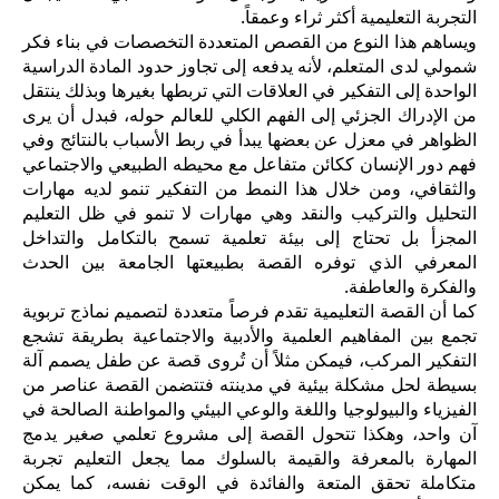
التجربة التعليمية أكثر ثراء وعمقاً.
ويساهم هذا النوع من القصص المتعددة التخصصات في بناء فكر
شمولي لدى المتعلم، لأنه يدفعه إلى تجاوز حدود المادة الدراسية
الواحدة إلى التفكير في العلاقات التي تربطها بغيرها وبذلك ينتقل
من الإدراك الجزئي إلى الفهم الكلي للعالم حوله، فبدل أن يرى
الظواهر في معزل عن بعضها يبدأ في ربط الأسباب بالنتائج وفي
فهم دور الإنسان ككائن متفاعل مع محيطه الطبيعي والاجتماعي
والثقافي، ومن خلال هذا النمط من التفكير تنمو لديه مهارات
التحليل والتركيب والنقد وهي مهارات لا تنمو في ظل التعليم
المجزأ بل تحتاج إلى بيئة تعلمية تسمح بالتكامل والتداخل
المعرفي الذي توفره القصة بطبيعتها الجامعة بين الحدث
والفكرة والعاطفة.
كما أن القصة التعليمية تقدم فرصاً متعددة لتصميم نماذج تربوية
تجمع بين المفاهيم العلمية والأدبية والاجتماعية بطريقة تشجع
التفكير المركب، فيمكن مثلاً أن تُروى قصة عن طفل يصمم آلة
بسيطة لحل مشكلة بيئية في مدينته فتتضمن القصة عناصر من
الفيزياء والبيولوجيا واللغة والوعي البيئي والمواطنة الصالحة في
آن واحد، وهكذا تتحول القصة إلى مشروع تعلمي صغير يدمج
المهارة بالمعرفة والقيمة بالسلوك مما يجعل التعليم تجربة
متكاملة تحقق المتعة والفائدة في الوقت نفسه، كما يمكن