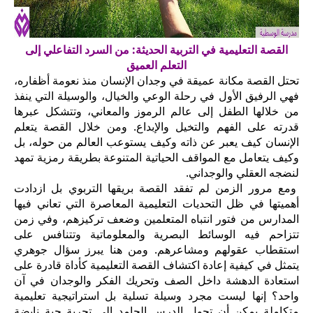
القصة التعليمية في التربية الحديثة: من السرد التفاعلي إلى
التعلم العميق
تحتل القصة مكانة عميقة في وجدان الإنسان منذ نعومة أظفاره،
فهي الرفيق الأول في رحلة الوعي والخيال، والوسيلة التي ينفذ
من خلالها الطفل إلى عالم الرموز والمعاني، وتتشكل عبرها
قدرته على الفهم والتخيل والإبداع. ومن خلال القصة يتعلم
الإنسان كيف يعبر عن ذاته وكيف يستوعب العالم من حوله، بل
وكيف يتعامل مع المواقف الحياتية المتنوعة بطريقة رمزية تمهد
لنضجه العقلي والوجداني.
ومع مرور الزمن لم تفقد القصة بريقها التربوي بل ازدادت
أهميتها في ظل التحديات التعليمية المعاصرة التي تعاني فيها
المدارس من فتور انتباه المتعلمين وضعف تركيزهم، وفي زمن
تتزاحم فيه الوسائط البصرية والمعلوماتية وتتنافس على
استقطاب عقولهم ومشاعرهم. ومن هنا يبرز سؤال جوهري
يتمثل في كيفية إعادة اكتشاف القصة التعليمية كأداة قادرة على
استعادة الدهشة داخل الصف وتحريك الفكر والوجدان في آن
واحد؟ إنها ليست مجرد وسيلة تسلية بل استراتيجية تعليمية
متكاملة يمكن أن تحول الدرس الجامد إلى تجربة حية نابضة