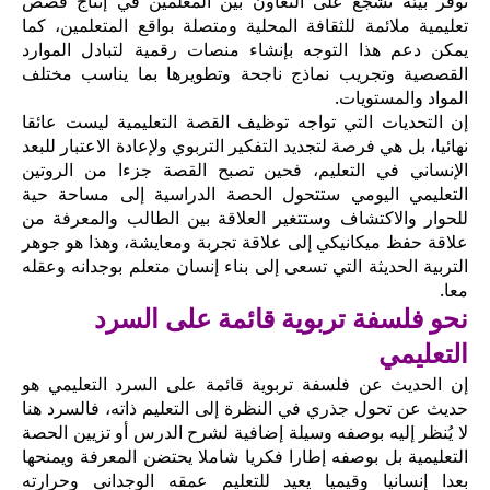
توفر بيئة تشجع على التعاون بين المعلمين في إنتاج قصص
تعليمية ملائمة للثقافة المحلية ومتصلة بواقع المتعلمين، كما
يمكن دعم هذا التوجه بإنشاء منصات رقمية لتبادل الموارد
القصصية وتجريب نماذج ناجحة وتطويرها بما يناسب مختلف
المواد والمستويات.
إن التحديات التي تواجه توظيف القصة التعليمية ليست عائقا
نهائيا، بل هي فرصة لتجديد التفكير التربوي ولإعادة الاعتبار للبعد
الإنساني في التعليم، فحين تصبح القصة جزءا من الروتين
التعليمي اليومي ستتحول الحصة الدراسية إلى مساحة حية
للحوار والاكتشاف وستتغير العلاقة بين الطالب والمعرفة من
علاقة حفظ ميكانيكي إلى علاقة تجربة ومعايشة، وهذا هو جوهر
التربية الحديثة التي تسعى إلى بناء إنسان متعلم بوجدانه وعقله
معا.
نحو فلسفة تربوية قائمة على السرد
التعليمي
إن الحديث عن فلسفة تربوية قائمة على السرد التعليمي هو
حديث عن تحول جذري في النظرة إلى التعليم ذاته، فالسرد هنا
لا يُنظر إليه بوصفه وسيلة إضافية لشرح الدرس أو تزيين الحصة
التعليمية بل بوصفه إطارا فكريا شاملا يحتضن المعرفة ويمنحها
بعدا إنسانيا وقيميا يعيد للتعليم عمقه الوجداني وحرارته