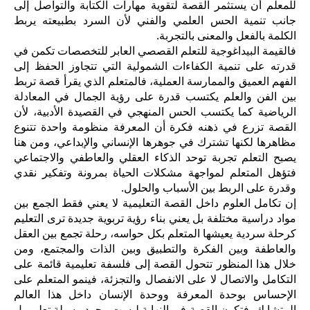
للمعلم أن يستثمر القصة لتقوية مهارات الكتابة والتواصل إلى
جانب تنمية الحس العلمي والفني لأن السرد بطبيعته يربط
الكلمة بالفعل والمعنى بالتجربة.
فالقيمة البيداغوجية للتعلم القصصي العابر للتخصصات تكمن في
قدرته على تنمية الكفاءات الشمولية التي تتجاوز الحفظ إلى
الفهم العميق والممارسة العملية، فالمتعلم الذي يقرأ قصة تربط
بين الفن والعلم يكتسب قدرة على رؤية الجمال في المعادلة
الرياضية كما يكتسب الحس المنهجي في القصيدة الأدبية، لأن
القصة تزرع في ذهنه فكرة أن المعرفة منظومة واحدة تتنوع
مظاهرها لكنها تشترك في جوهرها الإنساني والإبداعي، ومن هنا
يصبح التعلم تجربة توحد الذكاء العقلي والعاطفي والاجتماعي
فتؤهل المتعلم لمواجهة مشكلات الحياة بمرونة وتفكير نقدي
وقدرة على الربط بين الأسباب والحلول.
إن تكامل العلوم داخل القصة التعليمية لا يعني فقط الجمع بين
مواد دراسية مختلفة بل يعني بناء رؤية تربوية جديدة ترى التعليم
كرحلة سردية يعيشها المتعلم بكل حواسه، رحلة تجمع بين العقل
والعاطفة وبين الفكرة والتطبيق وبين الذات والمجتمع، ومن
خلال هذا المنظور تتحول القصة إلى فلسفة تعليمية قائمة على
التكامل والاتصال لا على الانفصال والتجزئة، فينمو المتعلم على
الإحساس بوحدة المعرفة ووحدة الإنسان داخل هذا العالم
المتشابك، فتكون القصة في النهاية ليست مجرد وسيلة تعليم بل