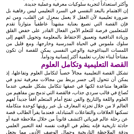
وأكثر استعداداً لتجربة سلوكيات معرفية وعملية جديدة.
إن الاهتمام بالبعد النفسي في السرد التعليمي ليس رفاهية بل
ضرورة تعليمية لأن العقل لا يعمل بمعزل عن القلب، ومن ثم
فإن القصة التي تصيغ بعناية مشهداً عاطفياً متوازناً تقدم
للمتعلمين فرصة للتعلم الآمن الفعال القادر على خفض القلق
وزيادة الدافعية وتعميق الاحتفاظ بالمعلومة وتحويل الفهم إلى
سلوك ملموس في الحياة المدرسية وخارجها، ومع قليل من
اللمسات البيداغوجية والوعي النفسي يمكن للقصة أن تكون
مفتاحاً لبناء تجارب تعلمية أكثر إنسانية ودواماً.
القصة التعليمية وتكامل العلوم
تشكل القصة التعليمية مجالاً خصباً لتكامل العلوم وتفاعلها، إذ
يمكن أن تتحول إلى جسر يربط بين مجالات معرفية تبدو في
ظاهرها متباعدة لكنها في عمقها تتكامل بشكل طبيعي عندما
تُصاغ في قالب سردي جذاب، فالقصة التي تدمج بين مفاهيم من
العلوم واللغة والتاريخ والفن تفتح أمام المتعلم أفقاً جديداً لفهم
العالم لا من خلال تجزئة المعارف بل عبر رؤيتها كوحدة متكاملة
تسكنها العلاقات والتفاعلات المتبادلة، فعندما يقرأ الطالب قصة
عن رحلة عالم فيزيائي اكتشف قانوناً من خلال ملاحظة فنية أو
حادثة تاريخية فإنه يتعلم في الوقت نفسه لغة التعبير العلمي
ودقة الملاحظة التاريخية وجمال الوصف الأدبي مما يجعل