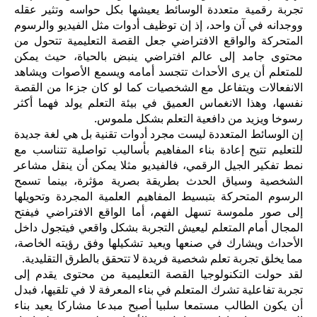
تجربة رقمية متعددة الوسائط يعيشها بكل حواسه وتثير عقله
ووجدانه في آن واحد، إذ إن توظيف أدوات مثل الفيديو والرسوم
المتحركة والواقع الافتراضي جعل القصة التعليمية تتحول من
محتوى جامد إلى عالم افتراضي ينبض بالحياة، حيث يمكن
للمتعلم أن يرى الأحداث تتجسد أمامه ويسمع الأصوات ويشاهد
الانفعالات ويتفاعل مع الشخصيات كما لو كان جزءا من القصة
نفسها، وهذا الانغماس العميق في بيئة التعلم يولد فهما أكثر
رسوخا ويزيد من دافعية التعلم بشكل ملموس.
إن الوسائط المتعددة ليست مجرد أدوات تقنية بل هي لغة جديدة
للتعليم تتيح إعادة بناء المفاهيم بأساليب تواصلية تتناسب مع
نمط تفكير الجيل الرقمي، فالفيديو مثلا يمكن أن ينقل مشاعر
الشخصية وسياق الحدث بطريقة بصرية مؤثرة، بينما تسمح
الرسوم المتحركة بتبسيط المفاهيم العلمية المجردة وتحويلها
إلى صور ملموسة تسهل الفهم، أما الواقع الافتراضي فيفتح
المجال أمام المتعلم ليعيش التجربة بشكل واقعي فيتجول داخل
الأحداث ويشارك في صنعها ويعيد تشكيلها وفق رؤيته الخاصة،
مما يخلق تجربة تعلم شخصية فريدة لا تتحقق بالطرق التقليدية.
لقد حولت التكنولوجيا القصة التعليمية من محتوى يقدم إلى
تجربة تفاعلية تشرك المتعلم في بناء المعرفة لا في تلقيها، فبدل
أن يكون الطالب مستمعا سلبيا أصبح مبدعا مشاركا يعيد بناء