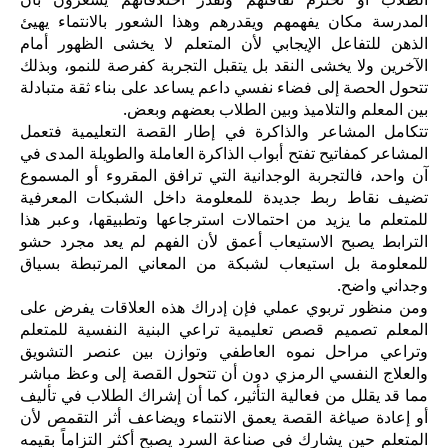
المدرسة مكان يفهمهم ويقدرهم وهذا الشعور بالانتماء يهيئ
الذهن للتفاعل الإيجابي لأن المتعلم لا يخشى الظهور أمام
الآخرين ولا يخشى النقد بل يتقبل التجربة كفرصة للنمو، وبذلك
تتحول الحصة إلى فضاء نفسي داعم يساعد على بناء ثقة متبادلة
بين المعلم والتلاميذ وبين الطلاب بعضهم وبعض.
تتكامل المشاعر والذاكرة في إطار القصة التعليمية فتعمل
المشاعر كمفاتيح تفتح أبواب الذاكرة العاملة والطويلة المدى في
آن واحد، فالتجربة الوجدانية التي ترافق المقروء أو المسموع
تضيف نقاط ربط جديدة للمعلومة داخل الشبكات المعرفية
للمتعلم ما يزيد من احتمالات استرجاعها وتطبيقها، وعبر هذا
الترابط يصبح الاستيعاب أعمق لأن الفهم لم يعد مجرد حشو
للمعلومة بل استيعاب لشبكة من المعاني المرتبطة بسياق
وجداني واضح.
ومن منظور تربوي عملي فإن إدراك هذه العلاقات يفرض على
المعلم تصميم قصص تعليمية تراعي البنية النفسية للمتعلم
وتراعي مراحل نموه العاطفي وتوازن بين عنصر التشويق
والعلاج النفسي الرمزي دون أن تتحول القصة إلى وعظ مباشر
مما قد يقلل من فعالية التأثير، كما أن إشراك الطلاب في تأليف
أو إعادة صياغة القصة يعمق الانتماء ويضاعف أثر التقمص لأن
المتعلم حين يشارك في صناعة السرد يصبح أكثر التزاماً بقيمه