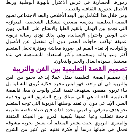
رموزها الحضارية في غرس الاعتزاز بالهوية الوطنية وربط
الأجيال بجذورها الثقافية والدينية.
ومن خلال هذا التكامل بين البعد الأخلاقي والبعد الاجتماعي تصبح
القصة التعليمية مدرسة مصغرة لتشكيل الشخصية المتوازنة
التي تجمع بين الإيمان بالقيم العليا والانفتاح على العالم، وبين
حب الوطن واحترام الإنسانية، وهي بذلك تؤدي رسالة تربوية
عميقة تواكب حاجات العصر دون أن تنفصل عن الأصول
والثوابت، إذ تقدم القيم في صورة معاشة ومؤثرة تجعل المتعلم
أكثر وعيا بذاته وبمجتمعه وأكثر استعدادا للمساهمة في بناء
مستقبل يسوده العدل والخير والتعاون.
تصميم القصة التعليمية بين الفن والتربية
إن تصميم القصة التعليمية يمثل عملا إبداعيا يجمع بين الفن
والتربية في آن واحد، فهو ليس مجرد حكاية تُروى للتسلية بل
بناء تربوي مقصود يستهدف تنمية الفكر والوجدان معا، فالقصة
التعليمية الفعالة هي التي تمتلك روح التشويق الفني وجاذبية
السرد الإبداعي دون أن تفقد بوصلتها التربوية التي توجه المتعلم
نحو هدف معرفي أو قيمي محدد، لذلك فإن صياغة قصة تعليمية
ناجحة تتطلب وعيا عميقا بكيفية المزج بين الحبكة المتقنة
والمغزى التربوي بحيث يشعر المتعلم أنه يعيش تجربة مشوقة
تحمل في طياتها درسا أو فكرة تغنيه عن كثير من الشرح