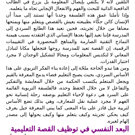
التلقين لأنه لا يكتفي بإيصال المعلومة بل يزرع في الطالب
الدافعية الذاتية للبحث والفهم والانفعال الإيجابي تجاه ما يتعلمه.
وإذا تأملنا عمق هذه الفلسفة وجدنا أنها تستند إلى مبدأ أن
الإنسان كائن حكّاء بطبيعته يعيش بالقصص ويتعلم منها ويمنحها
معناها من خلال تجربته، فحين نعيد هذا الطابع السردي إلى
المدرسة فإننا نعيد إليها بعدها الإنساني الذي افتقدته بسبب هيمنة
النماذج التقنية الصارمة والمناهج المحصورة في التقييمات
الرقمية، إن القصة تعيد للمدرسة روحها فتجعلها مكانا لتبادل
المعاني لا لتكديس المعلومات ومجالا لتشكيل الوجدان لا مجرد
اختبار القدرات.
ومن هنا تبدو الحاجة ملحّة إلى إعادة بناء الفكر التربوي على هذا
الأساس السردي، بحيث يصبح التعليم فضاء يدمج المعرفة بالقيم
ويجعل المتعلم يكتسب الحكمة من خلال المعايشة والتفكير
والتفاعل لا من خلال الحفظ وحده، فالفلسفة التربوية القائمة
على السرد هي دعوة لإحياء التعليم بوصفه رحلة إنسانية نحو
الفهم لا مجرد عملية نقل للمعارف، وهي بذلك تضع الأساس
لتربية جيل قادر على بناء المعنى كما يبني المعرفة جيل يعرف
كيف يحكي تجربته وكيف يتعلم منها وكيف يحولها إلى مصدر
إلهام لغيره.
البعد النفسي في توظيف القصة التعليمية