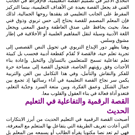
التحدي الأكبر في تصميم القصة التعليمية، فالإفراط في الجانب
الفني قد يجعل القصة بعيدة عن الأهداف التعليمية، بينما التركيز
المفرط على الجانب التعليمي قد يفقدها روحها الجمالية. لذلك
فإن المعلم المصمم للقصة يحتاج إلى حس تربوي وذوق فني
معا، بحيث يحافظ على صدق العاطفة وعمق المعنى ويجعل
اللغة الأدبية وسيلة لنقل المفاهيم العلمية أو الأخلاقية في إطار
مشوق وسلس.
وهنا يظهر دور الإبداع التربوي في تحويل النص القصصي إلى
تجربة تعلم حية، فالقصة لا تُقدّم كقطعة أدبية فحسب بل كبيئة
تعلم تفاعلية تسمح للمتعلمين بالتساؤل والتخيل وإعادة بناء
الأحداث وفق رؤيتهم الخاصة، فتتحول القصة إلى مساحة حرة
للفكر والنقاش والتأمل، وفي هذا التكامل بين الفن والتربية
يكمن سر نجاح القصة التعليمية في أداء رسالتها إذ تجمع بين
جمال الشكل وعمق الفكرة، وبين متعة السرد وجدّية التعلم،
فتغدو أداة فعالة في بناء العقول والقلوب معا.
القصة الرقمية والتفاعلية في التعليم
الحديث
أصبحت القصة الرقمية في التعليم الحديث من أبرز الابتكارات
التي أعادت تعريف الطريقة التي يتفاعل بها المتعلم مع المعرفة،
فهي لم تعد نصا مكتوبا يقرأه الطالب أو يسمعه من المعلم بل