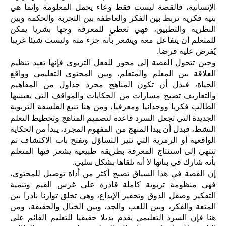
الإنسانية، فالقصة ليست فقط وعاء يحمل المعلومة وإنما هي
بنية فكرية تربط بين الفكر والعاطفة بين التجربة والحكمة وبين
النظرية والتطبيق، فهي تعطي للمعرفة وجها بشريا يمكن
للمتعلم أن يتفاعل معه ويشعر بأنه جزء منه وليست شيئا غريبا
يُفرض عليه فرضا.
وحين تتحول القصة إلى محور للفعل التربوي فإنها تعيد تنظيم
العلاقة بين المعلم والمتعلم، وبين المحتوى التعليمي وواقع
الحياة، فبدل أن تكون المناهج مجرد جداول من المفاهيم
والتعاريف تصبح مسارات من الحكايات والمواقف التي يعيشها
الطالب فكريا ووجدانيا ومعرفيا، ومن هنا تنبع الفلسفة التربوية
الجديدة التي تجعل السرد قاعدة لتصميم المناهج وتخطيط التعلم
النشط، فبدل أن يبدأ المنهج من المفهوم المجرد، يبدأ من الحكاية
الواقعية أو الرمزية التي تثير التساؤل وتفتح باب الاكتشاف ثم
تنتهي إلى استنتاج المعرفة بطريقة طبيعية يشعر فيها المتعلم
بأنه شارك في بنائها لا أنه تلقاها بشكل سلبي.
إن القصة في هذا السياق تصبح أكثر من أداة توصيل للمحتوى،
فهي منظومة تربوية كاملة قادرة على غرس القيم وتنمية
التفكير وصقل الذوق وتحفيز الإبداع، وهي تخلق توازنا نادرا بين
المتعة والفكر، وبين اللعب والجد، وبين الخيال والحقيقة، ومن
هنا فإن السرد التعليمي يقدم بديلا حقيقيا للتعليم القائم على