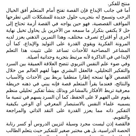
منتج للفكر.
أما في جانب الإبداع فإن القصة تفتح أمام المتعلم أفق الخيال
الرحب وتسمح له بتجريب حلول جديدة للمشكلات التي تطرحها
المواقف القصصية، فهو حين يواجه في القصة أزمة تحتاج إلى
حل لا يكتفي بتكرار ما سمعه من الآخرين بل يحاول تخيل نهاية
أخرى أو اقتراح تصرف مختلف، وهذا التمرين الذهني يعزز لديه
المرونة الفكرية ويقوي القدرة على التوليد والإبداع، كما أن
المشاعر المصاحبة للأحداث تساعد على تثبيت هذا التعلم
الإبداعي في الذاكرة لأنه مرتبط بتجربة وجدانية أصيلة.
وفي ضوء علم النفس التربوي تتضح العلاقة العميقة بين السرد
والتفكير التحليلي، فالعقل البشري مهيأ لفهم العالم من خلال
القصص لأنها تمنحه إطارا منطقيا يربط بين الأحداث والأسباب
والنتائج، فعندما يقرأ المتعلم قصة فإنه يبني في ذهنه خريطة
معرفية تربط الأفكار بالمشاعر وبذلك ينشأ تفكير تحليلي منظم
يقوم على الفهم لا على الحفظ، كما أن السرد يسهم في تنمية ما
يسميه علماء النفس بالاستبصار المعرفي أي الوعي بكيفية
التفكير ذاته مما يعزز القدرة على النقد الذاتي والمراجعة
والتقويم.
فالقصة إذن ليست مجرد وسيلة لتزيين الدروس أو كسر رتابة
الحصة الدراسية، بل هي مختبر صغير للتفكير حيث يتعلم الطالب