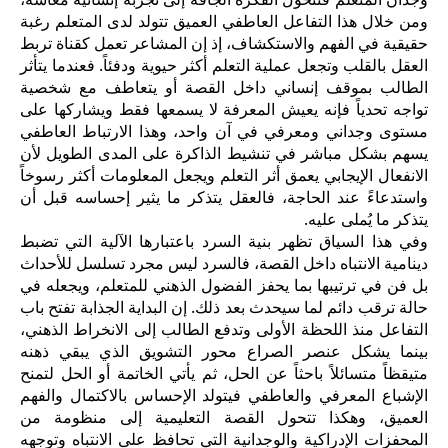
ومن خلال هذا التفاعل العاطفي العميق تتولد لدى المتعلم رغبة
حقيقية في الفهم والاستكشاف، إذ إن المشاعر تعمل كقناة تربط
العقل بالقلب وتجعل عملية التعلم أكثر حيوية ودفئاً. فعندما يتأثر
الطالب بموقف إنساني داخل القصة أو يتعاطف مع شخصية
تواجه تحدياً فإنه يعيش المعرفة لا يسمعها فقط ويشاركها على
مستوى وجداني ومعرفي في آن واحد، وهذا الارتباط العاطفي
يسهم بشكل مباشر في تنشيط الذاكرة على المدى الطويل لأن
الانفعال الإيجابي يعمق أثر التعلم ويجعل المعلومات أكثر رسوخاً
واستدعاءً عند الحاجة، فالعقل يتذكر ما يثير إحساسه قبل أن
يتذكر ما يُملى عليه.
وفي هذا السياق تظهر بنية السرد باعتبارها الآلية التي تضبط
دينامية الانتباه داخل القصة، فالسرد ليس مجرد تسلسل للأحداث
بل فن في ترتيبها بما يحفز الفضول الذهني للمتعلم، ويجعله في
حالة ترقب دائم لما سيحدث بعد ذلك. إن البداية الجذابة تفتح باب
التفاعل منذ اللحظة الأولى وتدفع الطالب إلى الانخراط الذهني،
بينما يشكل عنصر الصراع محور التشويق الذي يبقي ذهنه
متيقظاً متسائلاً باحثاً عن الحل، ثم يأتي الخاتمة أو الحل لتمنح
الإشباع المعرفي والعاطفي فيتولد الإحساس بالاكتمال والفهم
العميق، وهكذا تتحول القصة التعليمية إلى منظومة من
المحفزات الإدراكية والوجدانية التي تحافظ على الانتباه وتوجهه