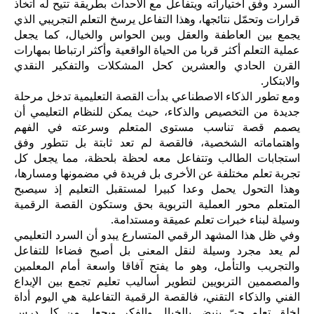
السرد وفق اختياراته ويتفاعل مع الأحداث بطريقة تتيح له اتخاذ
قرارات وتحمّل نتائجها، وهذا التفاعل يرسخ التعلم التجريبي الذي
يجمع بين العاطفة والعقل وبين الحواس والخيال، كما يجعل
عملية التعلم أكثر قربا من الحياة الواقعية وأكثر ارتباطا بمهارات
القرن الحادي والعشرين كحل المشكلات والتفكير النقدي
والابتكار.
ومع تطور الذكاء الاصطناعي بدأت القصة التعليمية تدخل مرحلة
جديدة من التخصيص والذكاء، حيث يمكن للنظام التعليمي أن
يصمم قصة تناسب مستوى المتعلم وسرعته في الفهم
واهتماماته الشخصية، فالقصة لم تعد ثابتة بل تتطور وفق
استجابات الطالب وتتفاعل معه لحظة بلحظة، مما يجعل كل
تجربة تعلم مختلفة عن الأخرى بل فريدة في مضمونها ومسارها،
وهذا التحول يحمل وعدا كبيرا لمستقبل التعليم إذ سيصبح
المتعلم محور العملية التربوية بحق وستكون القصة الرقمية
وسيلة لبناء خبرات تعلم عميقة ومستدامة.
وفي ظل هذا المشهد الرقمي المتسارع يبدو أن السرد التعليمي
لم يعد مجرد وسيلة لنقل المعنى بل أصبح فضاءا للتفاعل
والتجريب والتأمل، وهو ما يفتح آفاقا واسعة أمام المعلمين
والمصممين التربويين لتطوير أساليب تعليم تجمع بين الإبداع
الفني والذكاء التقني، فالقصة الرقمية التفاعلية هي اليوم أداة
لخلق تعلم حيّ ينبض بالخيال والفكر ويجعل من كل درس