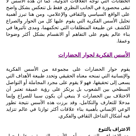
الخطابات التي توجه العلاقات الدولية، كما أن هذه الأسس لا
تبقى محصورة في الجانب النظري فقط بل تنعكس بشكل واضح
على الواقع السياسي والثقافي والإعلامي، ومن هنا تبرز أهمية
تحليل الأسس الفكرية التي يقوم عليها كل من الحوار والصراع
للكشف عن طبيعة المنطلقات التي تحكمهما، ومدى تأثيرها في
بناء عالم يقوم على التفاهم أو الانقسام بشكل أكثر وضوحا
وعمقا.
الأسس الفكرية لحوار الحضارات
يقوم حوار الحضارات على مجموعة من الأسس الفكرية
والإنسانية التي تمنحه معناه الحقيقي وتحدد طبيعة الأهداف التي
يسعى إلى تحقيقها، فهو لا يقوم على مجرد المجاملة أو التواصل
السطحي بين الشعوب بل يرتكز على رؤية عميقة تعتبر أن
الاختلاف بين الحضارات لا ينبغي أن يكون سببا للصراع وإنما
مدخلا للتعارف والتكامل، وقد برزت هذه الأسس نتيجة تطور
الوعي الإنساني بأهمية بناء علاقات أكثر توازنا في عالم تتزايد
فيه أشكال التداخل الثقافي والفكري.
الاعتراف بالتنوع
يعد الاعتراف بالتنوع من أهم الأسس التي يقوم عليها حوار