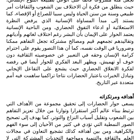
حيث ينطلق من فكرة أن الاختلاف بين الشعوب والثقافات أمر
طبيعي وسنة من سنن الحياة وليس سببا للصراع أو الإقصاء، كما
يستند إلى مبدأ المساواة الإنسانية الذي يرفض النظرة
الاستعلائية أو ادعاء التفوق الحضاري. ومن الناحية الإنسانية
يعتمد الحوار على الإيمان بأن البشر رغم اختلاف لغاتهم وأديانهم
وتقاليدهم تجمعهم قيم ومصالح مشتركة تجعل التفاهم ممكنا
وضروريا في الوقت نفسه، كما أن هذا التصور يقوم على احترام
كرامة الإنسان وحقه في التعبير عن خصوصيته الثقافية دون
خوف أو تهميش،
ويظهر البعد الفكري للحوار أيضا في رفضه
لفكرة الانغلاق الحضاري حيث يشجع على التفاعل الإيجابي
وتبادل الخبرات باعتبار الحضارات نتاجا تراكميا ساهمت فيه أمم
متعددة عبر التاريخ.
أهدافه ومرتكزاته
يسعى حوار الحضارات إلى تحقيق مجموعة من الأهداف التي
ترتبط ببناء عالم أكثر استقرارا وتوازنا من خلال تعزيز التفاهم
بين الشعوب وتقليل أسباب النزاع والتوتر، كما يهدف إلى تصحيح
الصور النمطية التي تؤدي في كثير من الأحيان إلى سوء الفهم
والكراهية. ومن بين أهدافه كذلك تشجيع التعاون في مجالات
العلم والثقافة والتنمية ومواجهة التحديات المشتركة التي لا