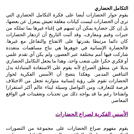
التكامل الحضاري
يقوم حوار الحضارات أيضا على فكرة التكامل الحضاري التي
ترى أن الحضارات ليست كيانات مغلقة تعيش بمعزل عن بعضها،
بل إن كل حضارة يمكن أن تسهم في إغناء غيرها بما تملكه من
خبرات وقيم ومعارف، وقد أثبت التاريخ أن ازدهار الحضارات
كان دائما مرتبطا بقدرتها على الانفتاح والتفاعل مع غيرها.
فالحضارة الإنسانية في جوهرها هي نتاج مساهمات متعددة
شاركت فيها أمم مختلفة عبر العصور، ولم يكن أي تقدم علمي
أو فكري حكرا على شعب واحد، وهذا ما يجعل التكامل الحضاري
بديلا عن منطق الصراع لأنه يقوم على الاستفادة المتبادلة بدل
التنافس المدمر. وهكذا يتضح أن الأسس الفكرية لحوار
الحضارات تقوم على رؤية إنسانية متوازنة تجعل من الاختلاف
فرصة للتعارف، ومن التواصل وسيلة لبناء عالم أكثر استقرارا
وانفتاحا رغم ما قد يواجه ذلك من تحديات وتعقيدات في الواقع
المعاصر.
الأسس الفكرية لصراع الحضارات
يقوم مفهوم صراع الحضارات على مجموعة من التصورات