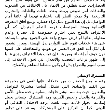
الحضارات، حيث ينطلق من الإيمان بأن الاختلاف بين الشعوب
والثقافات أمر طبيعي يرتبط بتعدد اللغات والعادات والتجارب
التاريخية، ولا يمكن النظر إليه باعتباره تهديدا أو عائقا أمام
التواصل، بل إن هذا التنوع يمثل ثراء حضاريا يوسع آفاق المعرفة
الإنسانية ويمنح المجتمعات فرصا للتعلم المتبادل. كما أن
الاعتراف بالتنوع يعني احترام خصوصية كل حضارة وعدم
محاولة إلغائها أو فرض نموذج واحد على الجميع، وهو ما يساعد
على بناء علاقات تقوم على التوازن بدل الهيمنة، ويعزز الشعور
بأن لكل أمة الحق في التعبير عن هويتها والمحافظة على قيمها
دون خوف أو إقصاء. ومن هنا فإن غياب هذا الاعتراف يؤدي غالبا
إلى ظهور نزعات التعصب والانغلاق التي تحول الاختلاف إلى
سبب للتوتر والصراع بدل أن يكون منطلقا للتفاهم والانفتاح.
المشترك الإنساني
رغم ما يميز الحضارات من اختلافات فإنها تلتقي في مجموعة
من القيم والمبادئ التي تشكل أساسا مشتركا للتواصل
والتعاون، حيث يتقاسم البشر حاجات إنسانية واحدة تتعلق بالأمن
والكرامة والعدل والعيش الكريم، وهذا المشترك الإنساني يجعل
إمكانية الحوار قائمة مهما بلغت درجة الاختلاف الثقافي أو
الديني. كما أن التركيز على المشتركات يساعد على تجاوز