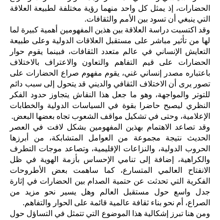
الحضارات، إذ يمثل كل واحد منهما رؤية مختلفة لطبيعة العلاقة
التي ينبغي أن تسود بين الأمم والثقافات.
وقد اكتسبت دراسة العلاقة بين هذين المفهومين أهمية كبيرة لما
لها من تأثير مباشر على مستقبل العلاقات الدولية وعلى طبيعة
التعايش الإنساني في عالم متعدد الثقافات، فبينما يقوم حوار
الحضارات على قيم التفاهم والتعاون والاعتراف بالاختلاف
باعتباره مصدر إنساني غني، يقوم مفهوم صراع الحضارات على
تصور يرى أن الاختلاف الثقافي والديني قد يتحول إلى سبب دائم
للتوتر والمواجهة، وهو ما جعل هذا النقاش يتجاوز حدود الفكر
النظري ليصبح حاضرا بقوة في السياسات الدولية والخطابات
الإعلامية، وحتى في تشكيل مواقف الشعوب تجاه بعضها البعض.
وقد تصاعد الاهتمام بهذين المفهومين بشكل لافت في العصر
الحديث نتيجة مجموعة من العوامل المتشابكة، من أبرزها
الحروب الدولية، والنزاعات الإقليمية، وتصاعد موجات التطرف
والكراهية، إضافة إلى تنامي الإحساس بأزمة الهوية في ظل
الانفتاح العالمي المتسارع، كما ساهمت بعض الأطروحات
الفكرية التي تحدثت عن حتمية الصدام بين الحضارات في إثارة
جدل واسع حول مستقبل العالم وهل يسير نحو مزيد من
الصراع، أم نحو بناء ثقافة عالمية قائمة على الحوار والتفاهم.
ومن هنا تبرز إشكالية هذا الموضوع التي تتمثل في التساؤل حول