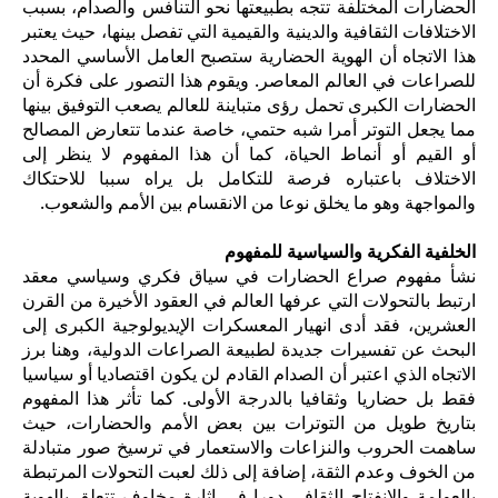
الحضارات المختلفة تتجه بطبيعتها نحو التنافس والصدام، بسبب
الاختلافات الثقافية والدينية والقيمية التي تفصل بينها، حيث يعتبر
هذا الاتجاه أن الهوية الحضارية ستصبح العامل الأساسي المحدد
للصراعات في العالم المعاصر. ويقوم هذا التصور على فكرة أن
الحضارات الكبرى تحمل رؤى متباينة للعالم يصعب التوفيق بينها
مما يجعل التوتر أمرا شبه حتمي، خاصة عندما تتعارض المصالح
أو القيم أو أنماط الحياة، كما أن هذا المفهوم لا ينظر إلى
الاختلاف باعتباره فرصة للتكامل بل يراه سببا للاحتكاك
والمواجهة وهو ما يخلق نوعا من الانقسام بين الأمم والشعوب.
الخلفية الفكرية والسياسية للمفهوم
نشأ مفهوم صراع الحضارات في سياق فكري وسياسي معقد
ارتبط بالتحولات التي عرفها العالم في العقود الأخيرة من القرن
العشرين، فقد أدى انهيار المعسكرات الإيديولوجية الكبرى إلى
البحث عن تفسيرات جديدة لطبيعة الصراعات الدولية، وهنا برز
الاتجاه الذي اعتبر أن الصدام القادم لن يكون اقتصاديا أو سياسيا
فقط بل حضاريا وثقافيا بالدرجة الأولى. كما تأثر هذا المفهوم
بتاريخ طويل من التوترات بين بعض الأمم والحضارات، حيث
ساهمت الحروب والنزاعات والاستعمار في ترسيخ صور متبادلة
من الخوف وعدم الثقة، إضافة إلى ذلك لعبت التحولات المرتبطة
بالعولمة والانفتاح الثقافي دورا في إثارة مخاوف تتعلق بالهوية