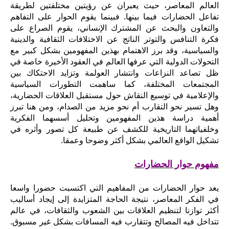
العالم المعاصر، حيث يعبران عن رؤيتين مختلفتين لطريقة
تفاعل الحضارات فيما بينها. فبينما يقوم الحوار على التفاهم
والتعاون والبحث عن المشترك الإنساني، يقوم الصراع على
فكرة التنافس والتوتر الناتج عن الاختلافات الثقافية والدينية
والسياسية، وقد برز الاهتمام بهذين المفهومين بشكل كبير مع
التحولات الدولية التي عرفها العالم في العقود الأخيرة خاصة في
ظل تصاعد النزاعات وانتشار العولمة وتزايد الاحتكاك بين
المجتمعات المختلفة، كما ساهمت التطورات السياسية
والإعلامية في توسيع النقاش حول مستقبل العلاقات الحضارية،
وهل تسير نحو التقارب أم نحو مزيد من الصدام، ومن هنا تبرز
أهمية دراسة هذين المفهومين وتحليل أسسهما الفكرية
وخلفياتهما التاريخية للكشف عن طبيعة كل تصور وأثره في
تشكيل الواقع العالمي بشكل أكثر وضوحا وعمقا.
مفهوم حوار الحضارات
يعد حوار الحضارات من المفاهيم التي اكتسبت حضورا واسعا
في الفكر المعاصر، نتيجة الحاجة المتزايدة إلى إيجاد أساليب
أكثر توازنا لتنظيم العلاقات بين الشعوب والثقافات، في عالم
تتداخل فيه المصالح وتتقارب فيه المسافات بشكل غير مسبوق.