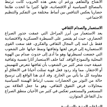
الانفتاح والتفاهم. ورغم أن بعض هذه الحروب كانت ترتبط
بالمصالح السياسية أو الاقتصادية، فإنها كثيرا ما اتخذت طابعا
حضاريا يعكس التنافس بين أنماط مختلفة من التفكير والتنظيم
الاجتماعي.
الاستعمار والصدام الثقافي
يعد الاستعمار من أبرز المراحل التي عمقت جذور الصراع
الحضاري، حيث لم يقتصر على السيطرة العسكرية والاقتصادية
فقط بل امتد إلى المجال الثقافي والفكري، فقد سعت القوى
الاستعمارية إلى فرض لغتها وثقافتها ونمط حياتها على الشعوب
التي خضعت لسيطرتها وهو ما أدى إلى حدوث صدام بين الهوية
المحلية والنموذج الوافد. كما خلف الاستعمار آثارا نفسية وثقافية
عميقة حيث شعر كثير من الشعوب بأن ثقافتها تتعرض للتهميش
أو الاحتقار، مما ولد ردود فعل قوية تمثلت أحيانا في الانغلاق أو
مقاومة كل ما يأتي من الخارج. وقد أدى هذا الواقع إلى ترسيخ
حالة من التوتر بين الحضارات بسبب ارتباط الهيمنة السياسية
بمحاولات فرض التفوق الثقافي، وهو ما جعل العلاقة بين
المستعمر والمستعمر تعكس في كثير من الأحيان منطق الصراع
بدل التفاعل المتوازن.
النزاعات الدينية والسياسية