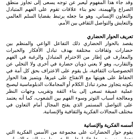
وقد جاء هذا المفهوم ليعبر عن توجه يسعى إلى تجاوز منطق
الصراع والهيمنة، نحو بناء علاقات تقوم على الفهم المتبادل
والتعاون الإنساني، وهو ما جعله يرتبط بقضايا السلم العالمي
والتعايش والتواصل الثقافي بين الأمم.
تعريف الحوار الحضاري
يقصد بالحوار الحضاري ذلك التفاعل الواعي والمنظم بين
حضارات وثقافات مختلفة بهدف تبادل الأفكار والخبرات
والمعارف في إطار من الاحترام المتبادل والرغبة في الفهم
والتقارب، وهو لا يعني ذوبان حضارة في أخرى ولا التخلي عن
الخصوصيات الثقافية، بل يقوم على الاعتراف بحق كل أمة في
الحفاظ على هويتها مع الانفتاح على غيرها.
ويتميز هذا الحوار
بكونه يتجاوز مجرد تبادل الكلام أو المجاملات الدبلوماسية ليصبح
عملية عميقة تسعى إلى بناء الثقة وتقريب وجهات النظر
ومعالجة أسباب التوتر وسوء الفهم بين الشعوب، كما أنه يعتمد
على التواصل المستمر الذي يفتح المجال أمام التعاون في
مختلف المجالات الفكرية والثقافية والإنسانية.
أسسه الفكرية والإنسانية
يقوم حوار الحضارات على مجموعة من الأسس الفكرية التي
تجعل منه مشروعا قائما على الوعي بطبيعة التنوع الإنساني،