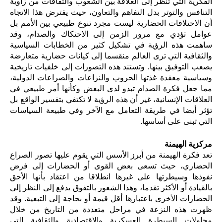
الفكرية التي تنظر إلى العلاقة بين الشعوب والثقافات من زاوية
التنافس والتوتر بدل التفاهم والتعاون، حيث يفترض هذا الاتجاه
أن الاختلافات الحضارية ليست مجرد تنوع طبيعي بين الأمم بل
عوامل تؤدي مع مرور الزمن إلى الاحتكاك والصدام، وقد
ساهمت هذه الرؤية في تشكيل كثير من الخطابات السياسية
والثقافية التي ترى العالم منقسما إلى كيانات حضارية متعارضة
يصعب التوفيق بينها.
وتستند هذه التصورات إلى خلفيات تاريخية
وسياسية معقدة غذتها الحروب والنزاعات والصراعات الدولية،
مما جعل فكرة الصدام تبدو لدى البعض وكأنها أمر طبيعي في
العلاقات الإنسانية، غير أن هذه الرؤية لا تكتفي بتفسير الواقع بل
تؤثر أيضا في طريقة التعامل مع الآخر وفي طبيعة السياسات
التي تبنى على أساسها.
مركزية الهيمنة
تعد فكرة الهيمنة من أبرز الأسس التي يقوم عليها تصور الصراع
الحضاري، حيث تسعى بعض القوى أو الحضارات إلى فرض
نفوذها وسيطرتها على غيرها انطلاقا من اعتقاد بأنها الأحق
بالقيادة أو الأكثر تقدما، وهذا الشعور بالتفوق يدفع إلى النظر إلى
الحضارات الأخرى باعتبارها أقل قيمة أو بحاجة إلى التبعية. وقد
ظهرت هذه النزعة في مراحل متعددة من التاريخ من خلال
محاولات السيطرة العسكرية والاقتصادية والثقافية التي