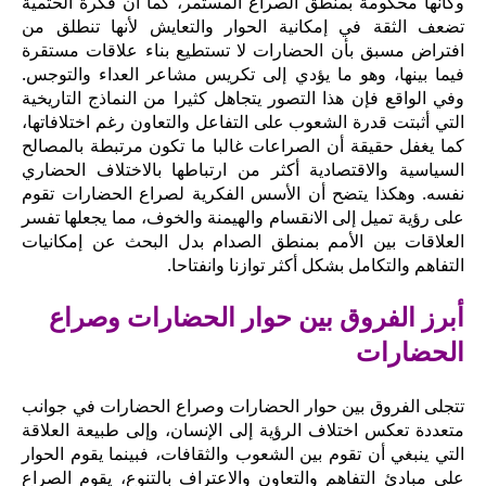
وكأنها محكومة بمنطق الصراع المستمر، كما أن فكرة الحتمية
تضعف الثقة في إمكانية الحوار والتعايش لأنها تنطلق من
افتراض مسبق بأن الحضارات لا تستطيع بناء علاقات مستقرة
فيما بينها، وهو ما يؤدي إلى تكريس مشاعر العداء والتوجس.
وفي الواقع فإن هذا التصور يتجاهل كثيرا من النماذج التاريخية
التي أثبتت قدرة الشعوب على التفاعل والتعاون رغم اختلافاتها،
كما يغفل حقيقة أن الصراعات غالبا ما تكون مرتبطة بالمصالح
السياسية والاقتصادية أكثر من ارتباطها بالاختلاف الحضاري
نفسه. وهكذا يتضح أن الأسس الفكرية لصراع الحضارات تقوم
على رؤية تميل إلى الانقسام والهيمنة والخوف، مما يجعلها تفسر
العلاقات بين الأمم بمنطق الصدام بدل البحث عن إمكانيات
التفاهم والتكامل بشكل أكثر توازنا وانفتاحا.
أبرز الفروق بين حوار الحضارات وصراع
الحضارات
تتجلى الفروق بين حوار الحضارات وصراع الحضارات في جوانب
متعددة تعكس اختلاف الرؤية إلى الإنسان، وإلى طبيعة العلاقة
التي ينبغي أن تقوم بين الشعوب والثقافات، فبينما يقوم الحوار
على مبادئ التفاهم والتعاون والاعتراف بالتنوع، يقوم الصراع