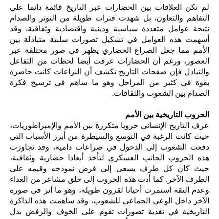
لم تكن العلاقات بين الحضارات عبر التاريخ قائمة دائما على
التفاهم والتعاون، بل شهدت فترات طويلة من التوتر والصدام
نتيجة عوامل متعددة سياسية ودينية واقتصادية وثقافية، وقد
أسهمت هذه العوامل في تشكيل تصورات سلبية متبادلة بين
الأمم مما جعل الصراع الحضاري يظهر في صور مختلفة عبر
العصور، ورغم أن الحضارات عرفت أيضا لحظات من التفاعل
والتبادل فإن صفحات التاريخ تكشف أن النزاعات كانت حاضرة
بقوة في كثير من المراحل وهو ما ساهم في ترسيخ فكرة
الصدام بين الشعوب والثقافات.
الحروب التاريخية بين الأمم
عرف التاريخ الإنساني حروبا متكررة بين الأمم والإمبراطوريات،
حيث كانت الرغبة في التوسع والسيطرة من أبرز الأسباب التي
دفعت الشعوب إلى الدخول في صراعات دامية، وقد تجاوزت
هذه الحروب الجانب العسكري لتأخذ أبعادا حضارية وثقافية،
حيث كان كل طرف يسعى إلى فرض نموذجه وقيمه على
الطرف الآخر. كما أدت هذه الحروب إلى خلق مشاعر من العداء
وعدم الثقة استمرت أحيانا لقرون طويلة، وهو ما أثر في صورة
الآخر داخل الوعي الجماعي للشعوب، وقد ساهمت هذه الذاكرة
التاريخية في تغذية تصورات تقوم على الخوف والرفض بدل