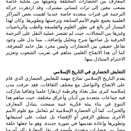
المعارف بين الحضارات المختلفة وتحويلها من ملكية خاصة
بشعب معين إلى تراث إنساني مشترك، وقد ازدهرت حركة
الترجمة في فترات متعددة خاصة عندما اهتمت بعض المراكز
العلمية بجمع علوم الأمم السابقة وترجمتها وتطويرها. وكان لهذا
المسار أثر بالغ في تطور العلوم والفلسفة والطب والرياضيات
وغيرها من المجالات، حيث لم تقتصر عملية النقل على الترجمة
الحرفية بل صاحبها شرح وتحليل وإضافة..، مما يدل على وجود
تفاعل حقيقي بين الحضارات وليس مجرد نقل جامد للمعرفة،
كما أن هذا الانفتاح العلمي ساهم في تقريب الشعوب وتعزيز
الاحترام المتبادل بينها.
التعايش الحضاري في التاريخ الإسلامي
يقدم التاريخ الإسلامي نماذج مهمة للتعايش الحضاري الذي قام
على الانفتاح والتواصل مع مختلف الثقافات، فقد عرفت مدن
إسلامية كبرى مثل بغداد وقرطبة ازدهارا علميا وثقافيا شاركت
فيه جماعات متعددة من أديان وأعراق مختلفة، حيث ساهم هذا
التنوع في بناء بيئة فكرية غنية سمحت بتبادل المعارف
والخبرات. كما أن الحضارة الإسلامية لم تتعامل مع علوم الأمم
الأخرى بمنطق الرفض أو الإقصاء بل عملت على استيعابها
وتطويرها وإعادة تقديمها في صورة جديدة، وهو ما جعلها حلقة
وصل بين حضارات متعددة، وأسهم في نقل المعارف إلى أوروبا