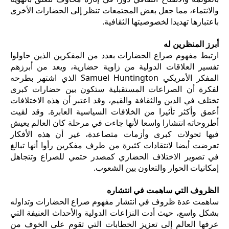
والانتماء، مما جعل بعض المجتمعات تنظر إلى الحضارات الأخرى
باعتبارها تهديدا لخصوصيتها الثقافية.
أبرز المنظرين له
ارتبط مفهوم صراع الحضارات بعدد من المفكرين الذين حاولوا
تفسير العلاقات الدولية من زاوية حضارية، ويعد من أبرزهم
المفكر الأمريكي
Samuel Huntington
الذي اشتهر بطرحه
لفكرة أن الصراعات المستقبلية ستكون بين حضارات كبرى
تختلف في الدين والثقافة والقيم، وقد اعتبر أن هذه الاختلافات
أعمق وأكثر تأثيرا من الخلافات السياسية العابرة. وقد لقيت
أطروحاته انتشارا واسعا لأنها جاءت في مرحلة كان العالم يعيش
فيها تحولات كبرى وأزمات متصاعدة، غير أن هذه الأفكار
تعرضت أيضا لانتقادات كثيرة من طرف مفكرين رأوا أنها تبالغ
في تصوير الاختلاف الحضاري كمصدر حتمي للصراع وتتجاهل
إمكانيات الحوار والتعاون بين الشعوب.
الظروف التي ساهمت في انتشاره
ساهمت عدة ظروف في انتشار مفهوم صراع الحضارات وتداوله
بشكل واسع، حيث أدت النزاعات الدولية والأحداث العنيفة التي
عرفها العالم إلى تعزيز الخطابات التي تقوم على الخوف من