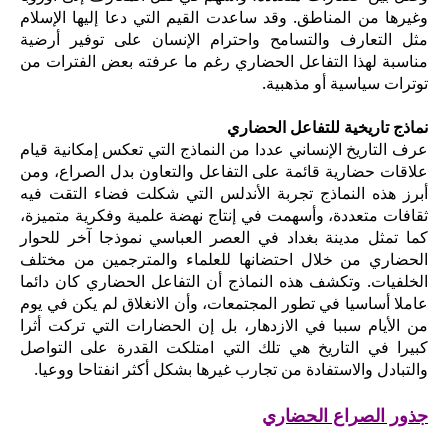
وغيرها من المناطق. وقد ساعدت القيم التي دعا إليها الإسلام
مثل التعارف والتسامح واحترام الإنسان على توفير أرضية
مناسبة لهذا التفاعل الحضاري رغم ما عرفته بعض الفترات من
توترات سياسية أو مذهبية.
نماذج تاريخية للتفاعل الحضاري
عرف التاريخ الإنساني عددا من النماذج التي تعكس إمكانية قيام
علاقات حضارية قائمة على التفاعل والتعاون بدل الصراع، ومن
أبرز هذه النماذج تجربة الأندلس التي شكلت فضاء التقت فيه
ثقافات متعددة، وأسهمت في إنتاج نهضة علمية وفكرية متميزة،
كما تمثل مدينة بغداد في العصر العباسي نموذجا آخر للحوار
الحضاري من خلال احتضانها للعلماء والمترجمين من مختلف
الخلفيات. وتكشف هذه النماذج أن التفاعل الحضاري كان دائما
عاملا أساسيا في تطور المجتمعات، وأن الانغلاق لم يكن في يوم
من الأيام سببا في الازدهار، بل إن الحضارات التي تركت أثرا
كبيرا في التاريخ هي تلك التي امتلكت القدرة على التواصل
والتبادل والاستفادة من تجارب غيرها بشكل أكثر انفتاحا ووعيا.
جذور الصراع الحضاري