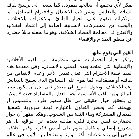
يمكن لأي مجتمع أن يعالجها بمفرده، كما يسعى إلى ترسيخ ثقافة
السلام والتعايش ونشر قيم الاعتدال والاحترام المتبادل. أما
مرتكزاته فتقوم على الحوار الهادئ، والاعتراف بالاختلاف،
والبحث عن المشتركات الإنسانية، إضافة إلى اعتماد العقلانية
والانفتاح في معالجة القضايا الخلافية، وهو ما يجعله بديلا حضاريا
عن منطق الصدام والإقصاء.
القيم التي يقوم عليها
يرتكز حوار الحضارات على منظومة من القيم الأخلاقية
والإنسانية التي تمنحه بعده العملي والإنساني، وفي مقدمة هذه
القيم قيمة الاحترام التي تعني تقدير الآخر وعدم الانتقاص من
ثقافته أو معتقداته، كما يقوم على التسامح الذي يسمح بالتعايش
رغم الاختلاف، ويحول التنوع إلى مصدر غنى بدل أن يكون سببا
للنزاع. ومن القيم الأساسية أيضا العدل والمساواة حيث لا يمكن
أن يتحقق حوار حقيقي في ظل شعور طرف بالتهميش أو
الهيمنة، كما يحضر التعاون باعتباره قيمة ضرورية لتحقيق
المصالح المشتركة وبناء الثقة بين الشعوب. وهكذا يظهر أن حوار
الحضارات ليس مجرد فكرة مثالية بعيدة عن الواقع، بل هو
مشروع إنساني متكامل يقوم على أسس فكرية وقيم أخلاقية
تسعى إلى بناء علاقات أكثر توازنا وانفتاحا بين الأمم في عالم