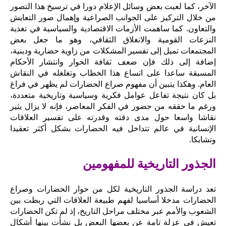
الآخر، كما لعبت بعض وسائل الإعلام دورا في ترسيخ هذا التصور
من خلال التركيز على الجوانب الصراعية وإهمال صور التعايش
والتعاون. كما ساهمت الأزمات الاقتصادية والسياسية في تغذية
النزعات القومية والانغلاق الثقافي، وهو ما جعل بعض
المجتمعات تميل إلى تفسير المشكلات من زاوية حضارية ودينية،
إضافة إلى ذلك فإن ضعف ثقافة الحوار وانتشار الأحكام
المسبقة ساعدا على اتساع هذا الخطاب وتغلغله في النقاش
العام. وهكذا يتبين أن مفهوم صراع الحضارات لم يظهر في فراغ
بل كان نتيجة تفاعل عوامل فكرية وسياسية وتاريخية متعددة،
ورغم ما حققه من حضور في الفكر المعاصر، فإنه لا يزال يثير
نقاشا واسعا حول مدى دقته وقدرته على تفسير العلاقات
الإنسانية في عالم تتداخل فيه الحضارات بشكل أكثر تعقيدا
وتشابكا.
الجذور التاريخية للمفهومين
تعد دراسة الجذور التاريخية لكل من حوار الحضارات وصراع
الحضارات مدخلا أساسيا لفهم طبيعة العلاقات التي ربطت بين
الشعوب والأمم عبر مختلف مراحل التاريخ، إذ لم تكن الحضارات
تعيش في عزلة تامة عن بعضها البعض بل نشأت بينها أشكال