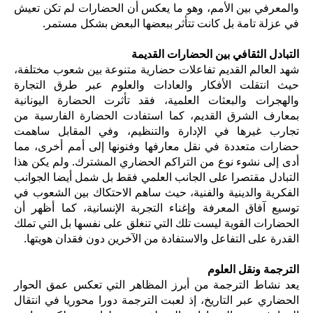
والمعرفي بين الأمم، وهو ما يعكس أن الحضارات لم تكن تعيش
في عزلة تامة بل كانت تتأثر ببعضها البعض بشكل مستمر.
التبادل الثقافي بين الحضارات القديمة
شهد العالم القديم تفاعلات حضارية متنوعة بين شعوب مختلفة،
حيث انتقلت الأفكار والعادات والعلوم عبر طرق التجارة
والهجرات والبعثات العلمية، فقد تأثرت الحضارة اليونانية
بمعارف الشرق القديم، كما استفادت الحضارة الفارسية من
تجارب غيرها في الإدارة والتنظيم، وفي المقابل ساهمت
حضارات متعددة في نقل معارفها وفنونها إلى أمم أخرى، مما
أدى إلى نشوء نوع من التراكم الحضاري المشترك. ولم يكن هذا
التبادل مقتصرا على الجانب العلمي فقط بل شمل أيضا الجوانب
الفكرية والدينية والفنية، حيث ساهم الاحتكاك بين الشعوب في
توسيع آفاق المعرفة وإغناء التجربة الإنسانية، كما أظهر أن
الحضارات القوية ليست تلك التي تنغلق على نفسها بل التي تملك
القدرة على التفاعل والاستفادة من الآخرين دون فقدان هويتها.
الترجمة ونقل العلوم
يعد نشاط الترجمة من أبرز المظاهر التي تعكس عمق الحوار
الحضاري عبر التاريخ، إذ لعبت الترجمة دورا محوريا في انتقال