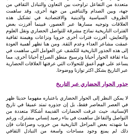
متعددة من التفاعل تراوحت بين التعاون والتبادل الثقافي من
جهة، وبين الصدام والتنافس من جهة أخرى، وقد ساهمت
الظروف السياسية والدينية والاقتصادية في تشكيل هذه
العلاقات وتوجيه مسارها عبر العصور، فبينما أفرزت بعض
الفترات التاريخية نماذج مشرقة للتواصل الحضاري ونقل العلوم
والتعايش، أفرزت فترات أخرى حروبا ونزاعات وهيمنة ثقافية
عمقت مشاعر العداء وعدم الثقة. ومن هنا تظهر أهمية العودة
إلى هذه الجذور التاريخية للكشف عن العوامل التي ساهمت في
بناء ثقافة الحوار أحيانا وترسيخ منطق الصراع أحيانا أخرى، مما
يساعد على فهم أعمق للتحولات التي عرفتها العلاقات الحضارية
عبر التاريخ بشكل اكثر توازنا ووضوحا.
جذور الحوار الحضاري عبر التاريخ
لا يمكن النظر إلى الحوار الحضاري باعتباره مفهوما حديثا ظهر
في العصر المعاصر فقط، بل إن جذوره تمتد عميقا في تاريخ
الإنسانية، حيث عرفت الحضارات القديمة أشكالا متعددة من
التواصل والتفاعل ساهمت في بناء رصيد إنساني مشترك، ورغم
ما شهدته بعض المراحل التاريخية من حروب وصراعات فإن
ذلك لم يمنع وجود مساحات واسعة من التبادل الثقافي