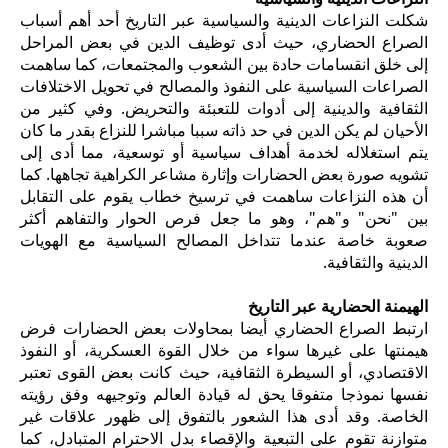
شكلت النزاعات الدينية والسياسية عبر التاريخ أحد أهم أسباب
الصراع الحضاري، حيث أدى توظيف الدين في بعض المراحل
إلى خلق انقسامات حادة بين الشعوب والمجتمعات، كما ساهمت
الصراعات السياسية على النفوذ والمصالح في تحويل الاختلافات
الثقافية والدينية إلى أدوات للتعبئة والتحريض. وفي كثير من
الأحيان لم يكن الدين في حد ذاته سببا مباشرا للنزاع بقدر ما كان
يتم استغلاله لخدمة أهداف سياسية أو توسعية، مما أدى إلى
تشويه صورة بعض الحضارات وإثارة مشاعر الكراهية تجاهها. كما
أن هذه النزاعات ساهمت في ترسيخ خطاب يقوم على التقابل
بين "نحن" و"هم"، وهو ما جعل فرص الحوار والتفاهم أكثر
صعوبة خاصة عندما تتداخل المصالح السياسية مع الهويات
الدينية والثقافية.
الهيمنة الحضارية عبر التاريخ
ارتبط الصراع الحضاري أيضا بمحاولات بعض الحضارات فرض
هيمنتها على غيرها سواء من خلال القوة العسكرية، أو النفوذ
الاقتصادي، أو السيطرة الثقافية، حيث كانت بعض القوى تعتبر
نفسها نموذجا متفوقا يحق له قيادة العالم وتوجيهه وفق رؤيته
الخاصة. وقد أدى هذا الشعور بالتفوق إلى ظهور علاقات غير
متوازنة تقوم على التبعية والإقصاء بدل الاحترام المتبادل، كما