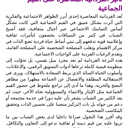
الجماعية
تُعد الفردانية المعاصرة إحدى أبرز الظواهر الاجتماعية والفكرية
التي أثرت بشكل عميق في القيم الجماعية التي كانت تشكّل
أساس التماسك الاجتماعي عبر أجيال متعاقبة، فقد أصبح
الشباب في كثير من السياقات يخضعون لتأثيرات ثقافية
وإعلامية قوية تدفعهم إلى تبني أنماط حياة فردية تضع الذات في
مركز الاهتمام وتغلب المصلحة الشخصية على المصلحة العامة،
وتقدم الرغبات الفردية على الواجبات الاجتماعية.
هذه النزعة الفردانية لم تعد مجرد ميل نفسي، بل تحوّلت إلى
منظومة قيمية كاملة ترعاها أدوات التسويق الرقمي، والإعلانات،
وأسلوب الحياة السائد الذي يربط السعادة بالاستهلاك، ويرى في
الاستقلالية المطلقة والانفصال عن الجماعة مظهرا من مظاهر
النضج والحرية، وهذا ما أدى إلى تراجع ملحوظ في حضور القيم
الجماعية مثل الإيثار والانتماء والمسؤولية تجاه الآخر، حيث لم
يعد الكثير من الشباب يشعر بأن عليه دورا في خدمة مجتمعه أو
دعم من حوله بل بات التركيز منصبا على تحسين الذات وتحقيق
المكاسب الشخصية.
وقد أفرز هذا التحول صراعا داخليا لدى بعض الشباب بين ما
تربوا عليه من قيم دينية أو ثقافية تدعو إلى التعاون والتكافل،