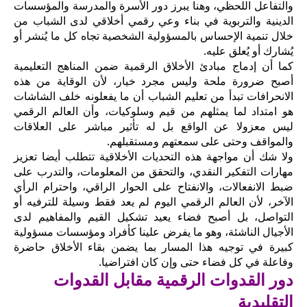
والتفاعل اللحظي، وهنا يبرز دور الأسرة والمدرسة والمؤسسات
الدينية والتربوية في بناء وعي رقمي أخلاقي لدى الشباب من
خلال تنمية الإحساس بالمسؤولية الشخصية تجاه كل ما يُنشر أو
يُشارك أو يُعلق عليه.
كما أن إدماج مبادئ الأخلاق الرقمية ضمن المناهج التعليمية
أصبح ضرورة ملحة وليس مجرد خيار، لأن الوقاية من هذه
الانحرافات تبدأ من تعليم الشباب أن ما يفعلونه خلف الشاشات
هو امتداد لما يمثلهم من قيم وسلوكيات، وأن العالم الرقمي
ليس معزولا عن الواقع بل له تأثير مباشر على العلاقات
والمواقف وحتى على سمعتهم ومستقبلهم.
ولا شك أن مواجهة هذه التحديات الأخلاقية تتطلب أيضا تعزيز
مهارات التفكير النقدي، والتحقق من المعلومات، والتدرب على
ضبط الانفعالات، والانفتاح على الحوار الراقي، واحترام الرأي
الآخر، لأن العالم الرقمي اليوم لم يعد فقط وسيلة للترفيه أو
التواصل، بل أصبح فضاء يعيد تشكيل القيم والمفاهيم لدى
الأجيال الناشئة، وهو ما يفرض علينا كأفراد ومؤسسات مسؤولية
كبيرة في توجيه هذا المسار بما يضمن بقاء الأخلاق حاضرة
وفاعلة في كل فضاء حتى وإن كان افتراضيا.
دور القدوات الرقمية مقابل القدوات
التقليدية