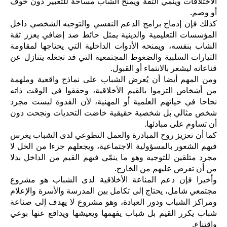
الاختلافات وينمي الثقة ويمنح الشاب مساحة للتعبير دون خوف
أو وصم.
كذلك فإن إدماج برامج الدعم النفسي والتوجيه الشخصي داخل
المؤسسات التعليمية والدينية يمثل حائط صد إضافي يعزز ثقة
الشاب بنفسه، ويمنحه الأدوات الداخلية التي يحتاجها لمقاومة
التيارات السلبية والضغوط المجتمعية التي قد تجعله يتنازل عن
قناعاته ليشعر بالانتماء أو القبول.
ومن المهم أيضا أن يُعرض الشباب على نماذج واقعية وملهمة
من أشخاص التزموا بالقيم الأخلاقية، وحققوا في الوقت ذاته
نجاحا في حياتهم العلمية أو المهنية، لأن القدوة ليست مجرد
شخص مثالي بل شخصية حقيقية خاضت التحديات ونجحت دون
أن تساوم على مبادئها.
كما أن تعزيز روح المبادرة والعمل التطوعي لدى الشباب يغرس
فيهم الشعور بالمسؤولية الاجتماعية، ويجعلهم جزءا من الحل لا
مجرد متلقين للتوجيه وهو ما ينمّي فيهم القيم من الداخل بدلا
من أن تفرض عليهم من الخارج.
وأخيرا فإن دعم المناعة الأخلاقية لدى الشباب هو مشروع
مجتمعي شامل، يحتاج إلى تكامل بين المدرسة والأسرة والإعلام
ومراكز الشباب ودور العبادة، وهو مشروع لا يهدف إلى صناعة
شباب يكرر القيم بل شباب يفهمها ويعيشها ويدافع عنها بوعي
واقتناع.