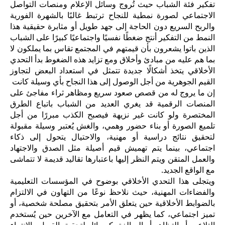
تفكير فئة الشباب حيث تُروج وسائل الإعلام ومنصات التواصل
الاجتماعي لصورة نمطية للنجاح ترتبط غالبًا بالشهرة الفورية
والربح السريع دون الحاجة إلى جهد طويل أو مثابرة حقيقية هذا
النمط من التفكير أنتج ضغطًا نفسيًا واجتماعيًا كبيرًا على الشباب
الذين باتوا يشعرون بأن قيمتهم في المجتمع تقاس بما يملكون لا
بما هم عليه من مبادئ وأخلاق ومع تزايد هذه الضغوط بدأ التحدي
الأخلاقي يتخذ أشكالًا جديدة تتمثل في استعداد البعض لتجاوز
القيم الجوهرية من أجل الوصول إلى هذا النجاح بأي وسيلة كانت
إن ما يروج له من قصص صعود سريع ومظاهر ثراء مفاجئ على
المنصات الرقمية قد يغري العديد من الشباب باتباع الطرق
المختصرة ولو كانت غير نزيهة فيصبح الكذب مبررًا من أجل
تلميع الصورة أو بناء حضور وهمي، والغش يُعتبر وسيلة مقبولة
لتحقيق نتائج دراسية أو مهنية، والاحتيال يتحول إلى ذكاء
اجتماعي، بينما يتم تهميش قيم أصيلة مثل الصدق والاجتهاد
والعمل المتقن ويتم النظر إليها باعتبارها تقاليد قديمة لا تتماشى
مع الواقع الجديد.
ويتجلى هذا التحدي الأخلاقي بوضوح في المؤسسات التعليمية
والفضاءات المهنية، حيث نلاحظ نوعًا من التهاون في الالتزام
بالضوابط الأخلاقية حين يتعلق الأمر بتحقيق مصلحة شخصية، أو
تميز اجتماعي، كما يظهر في التعامل مع الآخرين حين يُستخدم