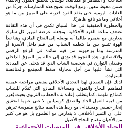
التلاعب أو التظاهر أو المبالغة، كوسائل لتحقيق القبول والانتماء
ضمن محيط معين، ومع الوقت تصبح هذه الممارسات جزءًا من
العادات اليومية حتى يفقد الفرد قدرته على التمييز بين ما هو
أخلاقي وما هو نافع ظاهريًا.
والخطورة الحقيقية في هذا السياق تكمن في أن هذه الثقافة
تضعف مناعة الفرد الأخلاقية، وتجعله عرضة لتبرير كل سلوك
يتعارض مع ضميره طالما أنه يوصله إلى النجاح المادي، وهنا تبدأ
الهوة تتسع بين ما يتعلمه الشباب من قيم داخل الأسرة أو
المدرسة وما يواجهونه من قيم سائدة في الواقع الرقمي
والاقتصادي، هذه الفجوة قد تؤدي إلى حالة من التمزق الداخلي
وفقدان التوازن في شخصية الشاب الذي قد يتخلى عن المبادئ
التي نشأ عليها من أجل مجاراة ضغط المجتمع والمنافسة
المتزايدة.
لذلك فإن التصدي لهذا التحدي الأخلاقي يقتضي مراجعة عميقة
لمفاهيم النجاح والتفوق، ومساءلة النماذج التي تُقدَّم للشباب
كنماذج ملهمة. كما يتطلب إعادة بناء الخطاب التربوي بحيث يُعزز
من قيمة العمل الجاد والصدق كوسيلتين لا غنى عنهما لتحقيق
إنجاز حقيقي ومستدام، مع ربط هذه القيم بنتائج ملموسة تبرهن
على أن التميز الأخلاقي لا يتعارض مع الطموح بل هو في كثير
من الأحيان مفتاح النجاح الأصيل.
الحياد الأخلاقي في المنصات الاجتماعية