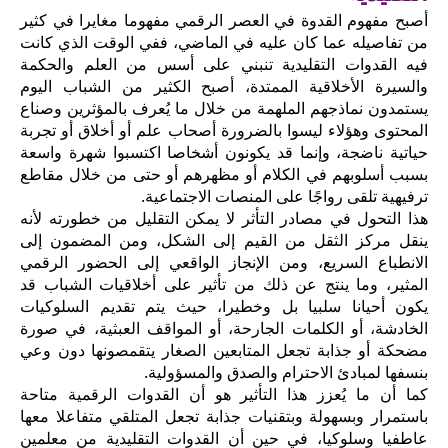
أصبح مفهوم القدوة في العصر الرقمي مفهوما مغايرا في كثير
من تفاصيله عما كان عليه في الماضي، ففي الوقت الذي كانت
فيه القدوات التقليدية تنبني على أسس من العلم والحكمة
والسيرة الأخلاقية الممتدة، أصبح الكثير من الشباب اليوم
يستمدون نماذجهم الملهمة من خلال ما يُعرف بالمؤثرين وصناع
المحتوى وهؤلاء ليسوا بالضرورة أصحاب علم أو أخلاق أو تجربة
حياتية ناضجة، وإنما قد يكونون أشخاصا اكتسبوا شهرة واسعة
بسبب أسلوبهم في الكلام أو مظهرهم أو حتى من خلال مقاطع
ترفيهية تلقى رواجًا على المنصات الاجتماعية.
هذا التحول في مصادر التأثر لا يمكن التقليل من خطورته لأنه
ينقل مركز الثقل من القيم إلى الشكل، ومن المضمون إلى
الانطباع السريع، ومن الإنجاز الواقعي إلى الحضور الرقمي
المثير، وما ينتج عن ذلك من تأثير على أخلاقيات الشباب قد
يكون أحيانا سلبيا بل وخطيرا، حيث يتم تقديم السلوكيات
الخادشة، أو الكلمات الجارحة، أو المواقف العبثية، في صورة
مضحكة أو جذابة تجعل المتابعين الصغار يتقمصونها دون وعي
بنسفها لمبادئ الاحترام والصدق والمسؤولية.
كما أن ما يُعزز هذا التأثير هو أن القدوات الرقمية متاحة
باستمرار وبسهولة وبتقنيات جذابة تجعل المتلقي متفاعلا معها
عاطفيا وسلوكيا، في حين أن القدوات التقليدية من معلمين