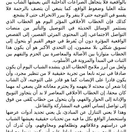
بالواقعية فلا يتجاهل الصراعات الداخلية التي يعيشها الشاب بين
مثله العليا وضغوط الواقع، كما ينبغي أن يتصف بالرحمة فلا
يقسو في التوجيه حتى لا ينفر ولا يبرر الانحراف حتى لا يشجع.
كذلك فإن الخطاب الأخلاقي المؤثر اليوم هو الخطاب الذي
يستثمر الوسائل الحديثة في التوصيل والتأثير من منصات
التواصل الاجتماعي، إلى المحتوى المرئي القصير، إلى القصص
الواقعية المؤثرة دون أن يُفرط في جوهر القيم أو يتحول إلى
تسويق شكلي بلا مضمون، إن التحدي الأكبر هو أن يكون هذا
الخطاب متوازنا بين الأصالة والمعاصرة بين الحزم والتفهم بين
الثبات في المبدأ والمرونة في الأسلوب.
ولعل من أبرز ملامح الخطاب الذي ينشده الشباب اليوم أن يكون
صادقا في نبرته نابعا من تجربة حقيقية لا من تنظير مجرد، وأن
يكون قادرا على الإنصات كما هو قادر على التوجيه، لأن الشاب
إذا شعر أن محدثه لا يفهمه ولا يحترم معاناته فلن يصغي له مهما
كان محقا، إن الخطاب الأخلاقي المعاصر لا بد أن يتجاوز التوبيخ
والإدانة إلى الحوار والفهم، وأن يتحول من خطاب يُلقى من فوق
إلى تواصل إنساني أفقي فيه المشاركة والتفاعل.
وهذا لا يعني التنازل عن المبادئ، بل يعني تجديد أدوات عرضها
واستحضار الواقع بكل ما فيه من تحديات حقيقية يعيشها الشباب
في دراستهم وعلاقاتهم وتطلعاتهم ومخاوفهم، وأن نُدرك أن
الشاب اليوم يريد أن يفهم لماذا عليه أن يكون نزيها وصادقا