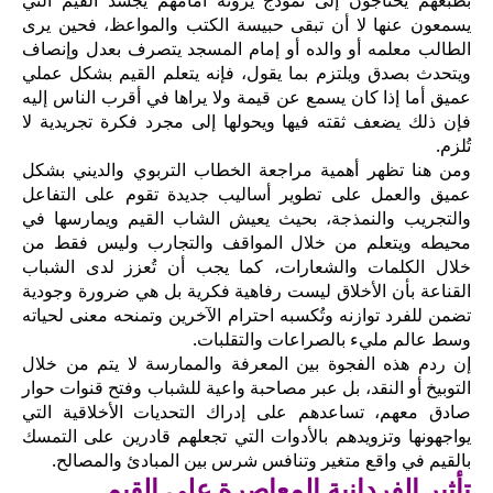
بطبعهم يحتاجون إلى نموذج يرونه أمامهم يُجسّد القيم التي
يسمعون عنها لا أن تبقى حبيسة الكتب والمواعظ، فحين يرى
الطالب معلمه أو والده أو إمام المسجد يتصرف بعدل وإنصاف
ويتحدث بصدق ويلتزم بما يقول، فإنه يتعلم القيم بشكل عملي
عميق أما إذا كان يسمع عن قيمة ولا يراها في أقرب الناس إليه
فإن ذلك يضعف ثقته فيها ويحولها إلى مجرد فكرة تجريدية لا
تُلزم.
ومن هنا تظهر أهمية مراجعة الخطاب التربوي والديني بشكل
عميق والعمل على تطوير أساليب جديدة تقوم على التفاعل
والتجريب والنمذجة، بحيث يعيش الشاب القيم ويمارسها في
محيطه ويتعلم من خلال المواقف والتجارب وليس فقط من
خلال الكلمات والشعارات، كما يجب أن تُعزز لدى الشباب
القناعة بأن الأخلاق ليست رفاهية فكرية بل هي ضرورة وجودية
تضمن للفرد توازنه وتُكسبه احترام الآخرين وتمنحه معنى لحياته
وسط عالم مليء بالصراعات والتقلبات.
إن ردم هذه الفجوة بين المعرفة والممارسة لا يتم من خلال
التوبيخ أو النقد، بل عبر مصاحبة واعية للشباب وفتح قنوات حوار
صادق معهم، تساعدهم على إدراك التحديات الأخلاقية التي
يواجهونها وتزويدهم بالأدوات التي تجعلهم قادرين على التمسك
بالقيم في واقع متغير وتنافس شرس بين المبادئ والمصالح.
تأثير الفردانية المعاصرة على القيم