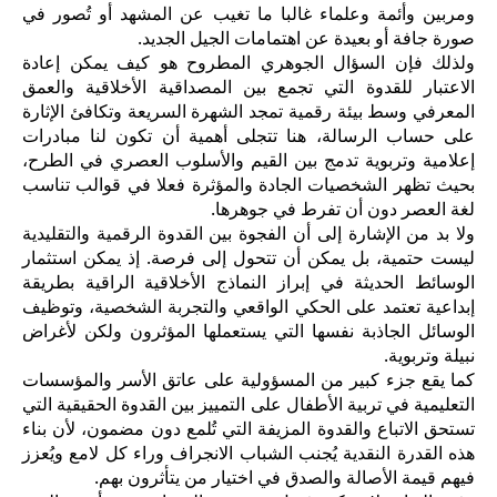
ومربين وأئمة وعلماء غالبا ما تغيب عن المشهد أو تُصور في
صورة جافة أو بعيدة عن اهتمامات الجيل الجديد.
ولذلك فإن السؤال الجوهري المطروح هو كيف يمكن إعادة
الاعتبار للقدوة التي تجمع بين المصداقية الأخلاقية والعمق
المعرفي وسط بيئة رقمية تمجد الشهرة السريعة وتكافئ الإثارة
على حساب الرسالة، هنا تتجلى أهمية أن تكون لنا مبادرات
إعلامية وتربوية تدمج بين القيم والأسلوب العصري في الطرح،
بحيث تظهر الشخصيات الجادة والمؤثرة فعلا في قوالب تناسب
لغة العصر دون أن تفرط في جوهرها.
ولا بد من الإشارة إلى أن الفجوة بين القدوة الرقمية والتقليدية
ليست حتمية، بل يمكن أن تتحول إلى فرصة. إذ يمكن استثمار
الوسائط الحديثة في إبراز النماذج الأخلاقية الراقية بطريقة
إبداعية تعتمد على الحكي الواقعي والتجربة الشخصية، وتوظيف
الوسائل الجاذبة نفسها التي يستعملها المؤثرون ولكن لأغراض
نبيلة وتربوية.
كما يقع جزء كبير من المسؤولية على عاتق الأسر والمؤسسات
التعليمية في تربية الأطفال على التمييز بين القدوة الحقيقية التي
تستحق الاتباع والقدوة المزيفة التي تُلمع دون مضمون، لأن بناء
هذه القدرة النقدية يُجنب الشباب الانجراف وراء كل لامع ويُعزز
فيهم قيمة الأصالة والصدق في اختيار من يتأثرون بهم.