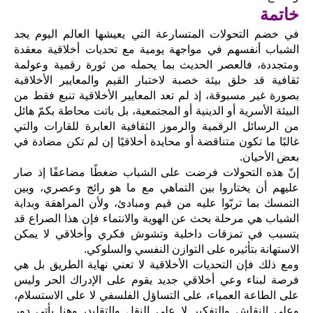
خاتمة
في خضم التحولات المتسارعة التي يعيشها العالم اليوم يجد
الشباب أنفسهم في مواجهة يومية مع تحديات أخلاقية معقدة
ومتجددة، فالعصر الحديث بما يحمله من ثورة رقمية وعولمة
ثقافية قد خلق بيئة خصبة لاختبار القيم والمعايير الأخلاقية
بصورة غير مسبوقة، إذ لم تعد المعايير الأخلاقية تنبع فقط من
البيئة الأسرية أو الدينية أو المجتمعية، بل باتت محاطة بكمّ هائل
من الرسائل الرقمية والرموز الثقافية العابرة للقارات والتي
غالبًا ما تكون متناقضة أو محايدة أخلاقيًا إن لم تكن مضادة في
بعض الأحيان.
إنّ هذه التحولات فرضت على الشباب ضغطًا مضاعفًا إذ صار
عليهم أن يختاروا بين التماهي مع ما هو رائج وعصري، وبين
التمسك بما تربّوا عليه من قيم ومبادئ، ولأن المراهقة وبداية
الشباب هي مرحلة بحث عن الهوية والانتماء فإن هذا الصراع قد
يتسبب في تمزقات داخلية وتشوش فكري وأخلاقي لا يمكن
الاستهانة بتأثيره على التوازن النفسي والسلوكي.
ومع ذلك فإن التحديات الأخلاقية لا تعني نهاية الطريق بل هي
فرصة لبناء وعي أخلاقي جديد يقوم على الإدراك الحر وليس
على الطاعة العمياء، على التساؤل الفلسفي لا على الاستسلام،
وعلى النقاش والتفكير لا على النقل والتقليد، وهنا يأتي دور