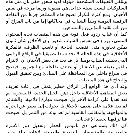
ويتلقى التعليقات المشجعة، فيتولد لديه شعور خفي بأن مثل هذه
السلوكيات ليست سيئة جدا بل هي مقبولة وربما مرحة في بعض
الأحيان، ومع كثرة التكرار تصبح هذه المظاهر جزءا من الثقافة
الرقمية اليومية ويبدأ الشباب في محاكاتها إما من باب المزاح أو
من باب تقليد المؤثرين والمشاهير.
كما أن غياب ردود فعل قوية من هذه المنصات تجاه المحتوى
المسيء يزرع في نفوس الشباب شعورا بأن الأخلاق شأن ثانوي
يمكن تجاوزه متى اقتضت الحاجة أو ناسب الظرف، فالفكرة
الأخلاقية في هذه الحالة لا تجد سندا تطبيقيا في الواقع الرقمي
الذي يعيشه الشاب يوميا، بل قد يجد في بعض الأحيان أن الالتزام
بالقيم يعيقه عن الانتشار أو يضعف تفاعله مع الجمهور، فيصبح
في صراع داخلي بين المحافظة على المبادئ وبين تحقيق القبول
والنجاح في هذه المنصات.
وقد أدى هذا الواقع إلى انزلاق خطير يتمثل في إعادة تعريف
بعض المفاهيم الأخلاقية داخل ذهن الجيل الجديد، فالسخرية لم
تعد تعديا على كرامة الآخر بل أصبحت مهارة إعلامية، والشتائم
لم تعد علامة على ضعف الأخلاق بل تحولت إلى تعبير عن الجرأة
والمواجهة، والمقالب القاسية لم تعد نوعا من التنمر بل أصبحت
فنا ترفيهيا يحصد الإعجابات.
كل ذلك يستدعي دق ناقوس الخطر وتفعيل دور الأسرة
والمدرسة والمؤسسات التربوية والدينية، لإعادة بناء حس