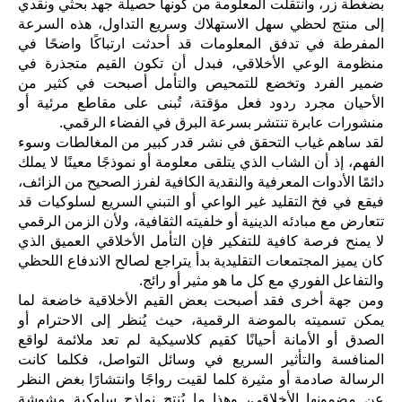
بضغطة زر، وانتقلت المعلومة من كونها حصيلة جهد بحثي ونقدي
إلى منتج لحظي سهل الاستهلاك وسريع التداول، هذه السرعة
المفرطة في تدفق المعلومات قد أحدثت ارتباكًا واضحًا في
منظومة الوعي الأخلاقي، فبدل أن تكون القيم متجذرة في
ضمير الفرد وتخضع للتمحيص والتأمل أصبحت في كثير من
الأحيان مجرد ردود فعل مؤقتة، تُبنى على مقاطع مرئية أو
منشورات عابرة تنتشر بسرعة البرق في الفضاء الرقمي.
لقد ساهم غياب التحقق في نشر قدر كبير من المغالطات وسوء
الفهم، إذ أن الشاب الذي يتلقى معلومة أو نموذجًا معينًا لا يملك
دائمًا الأدوات المعرفية والنقدية الكافية لفرز الصحيح من الزائف،
فيقع في فخ التقليد غير الواعي أو التبني السريع لسلوكيات قد
تتعارض مع مبادئه الدينية أو خلفيته الثقافية، ولأن الزمن الرقمي
لا يمنح فرصة كافية للتفكير فإن التأمل الأخلاقي العميق الذي
كان يميز المجتمعات التقليدية بدأ يتراجع لصالح الاندفاع اللحظي
والتفاعل الفوري مع كل ما هو مثير أو رائج.
ومن جهة أخرى فقد أصبحت بعض القيم الأخلاقية خاضعة لما
يمكن تسميته بالموضة الرقمية، حيث يُنظر إلى الاحترام أو
الصدق أو الأمانة أحيانًا كقيم كلاسيكية لم تعد ملائمة لواقع
المنافسة والتأثير السريع في وسائل التواصل، فكلما كانت
الرسالة صادمة أو مثيرة كلما لقيت رواجًا وانتشارًا بغض النظر
عن مضمونها الأخلاقي، وهذا ما يُنتج نماذج سلوكية مشوشة