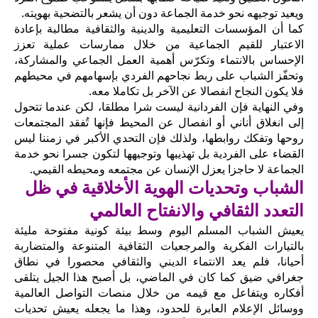
ويعيد توجيهه نحو خدمة الجماعة دون أن يشعر بالتضحية بهويته.
كما أن المؤسسات التعليمية والدينية والثقافية مطالبة بإعادة
الاعتبار للقيم الجماعية من خلال ممارسات عملية تعزز
الإحساس بالانتماء وتكرّس أهمية العمل الجماعي والمشاركة،
وتحفّز الشباب على ربط نجاحهم الفردي بإسهامهم في محيطهم
فلا يكون النجاح انفصالا عن الآخر بل تكاملا معه.
وفي النهاية فإن الفردانية ليست شرا مطلقا، لكن عندما تتحول
إلى انغلاق أناني أو انفصال عن المحيط فإنها تُفقد المجتمعات
روحها وتفكك روابطها، ولذلك فإن التحدي الأكبر في زمننا ليس
القضاء على الفردية بل تهذيبها وتوجيهها لتكون جسرا نحو خدمة
الجماعة لا حاجزا يعزل الإنسان عن مجتمعه ومحيطه القيمي.
الشباب وتحديات الهوية الأخلاقية في ظل
التعدد الثقافي والانفتاح العالمي
يعيش الشباب المسلم اليوم وسط بيئة كونية مفتوحة مليئة
بالتيارات الفكرية والمرجعيات الثقافية المتنوعة والمتضاربة
أحيانا، فلم يعد الانتماء الديني والثقافي محصورا في نطاق
جغرافي ضيق كما كان في الماضي، بل أصبح هذا الجيل يتلقى
أفكاره ويتفاعل مع قيمه من خلال منصات التواصل العالمية
ووسائل الإعلام العابرة للحدود، وهذا ما يجعله يعيش تحديات