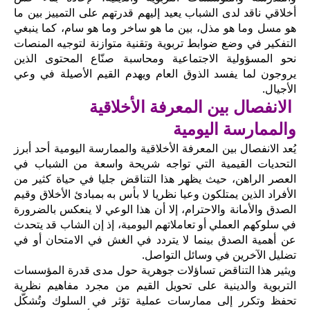
أخلاقي ناقد لدى الشباب يعيد إليهم قدرتهم على التمييز بين ما
هو مسل وما هو مذل، بين ما هو ساخر وما هو سام، كما ينبغي
التفكير في وضع ضوابط تربوية وتقنية متوازنة لتوجيه المنصات
نحو المسؤولية الاجتماعية ومحاسبة صنّاع المحتوى الذين
يروجون لما يفسد الذوق العام ويهدم القيم الأصيلة في وعي
الأجيال.
الانفصال بين المعرفة الأخلاقية
والممارسة اليومية
يُعد الانفصال بين المعرفة الأخلاقية والممارسة اليومية أحد أبرز
التحديات القيمية التي تواجه شريحة واسعة من الشباب في
العصر الراهن، حيث يظهر هذا التناقض جليا في حياة كثير من
الأفراد الذين يمتلكون وعيا نظريا لا بأس به بمبادئ الأخلاق وقيم
الصدق والأمانة والاحترام، إلا أن هذا الوعي لا ينعكس بالضرورة
في سلوكهم العملي أو تعاملاتهم اليومية، إذ إن الشاب قد يتحدث
عن أهمية الصدق بينما لا يتردد في الغش في الامتحان أو في
تضليل الآخرين في وسائل التواصل.
ويثير هذا التناقض تساؤلات جوهرية حول مدى قدرة المؤسسات
التربوية والدينية على تحويل القيم من مجرد مفاهيم نظرية
تحفظ وتكرر إلى ممارسات عملية تؤثر في السلوك وتُشكّل