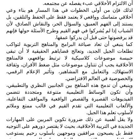
أن الالتزام الأخلاقي عبء يفصله عن مجتمعه.
لذلك فإن من أولى الخطوات في هذا المسار هو بناء وعي
أخلاقي متماسك وواقعي لا يعتمد فقط على الحفظ والتلقين، بل
يستند إلى الفهم العميق، والسؤال الحر، والنقاش الصادق، لأن
الشباب إذا لم يُشركوا في فهم القيم وطرح الأسئلة حولها فإنهم
قد يرفضونها حتى قبل أن يدركوا عمقها.
كما ينبغي أن تعاد صياغة البرامج والمناهج التربوية لتواكب
تطلعات الجيل الجديد، وتعالج قضاياهم الحقيقية لا أن تبقى
حبيسة موضوعات كلاسيكية لا ترتبط بواقعهم، فالمناهج
الأخلاقية يجب أن تتناول موضوعات مثل ضغط الأقران، وثقافة
الاستهلاك، والتعامل مع المشاهير، وتأثير الإعلام الرقمي،
والخصوصية في العالم الافتراضي.
وينبغي أن تدمج هذه المناهج بين الجانبين النظري والتطبيقي،
وأن تكون الوسائط التعليمية متنوعة ومتجددة تتضمن
الفيديوهات القصيرة والقصص الواقعية والمواقف التفاعلية،
والألعاب التعليمية التي تقدم القيم في قالب ممتع وملائم
لأسلوب تعلم هذا الجيل.
ولا يقل أهمية عن ذلك ضرورة تكوين المربين على المهارات
الجديدة في التربية الأخلاقية، بحيث لا يقتصر دورهم على التوجيه
فقط بل يصبحون مرافقين وموجهين بأسلوب رحيم يستوعب