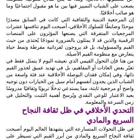
يصعب على الشباب التمييز فيها بين ما هو مقبول اجتماعيًا وما
هو صائب أخلاقيًا.
إن المرجعية الدينية والثقافية التي كانت في السابق مصدرًا
موحدًا وضابطًا للسلوك الأخلاقي، أصبحت اليوم تنافسها عشرات
المرجعيات المتفرقة التي يصنعها المؤثرون على المنصات
الرقمية والذين قد لا يمثلون بالضرورة نموذجًا يُحتذى من حيث
القيم والمسؤولية، بل قد يروجون لفردانية مفرطة ونمط حياة
يتعارض مع منظومة القيم الأصيلة.
من هنا فإن التحول القيمي الذي نعيشه اليوم لا يتمثل فقط في
تغيّر بعض العادات أو المفاهيم، بل في تهديد عميق لجذور القيم
ذاتها، وفي إمكان فقدان البوصلة الأخلاقية عند فئة واسعة من
الشباب الذين يجدون أنفسهم أمام سيل من الخيارات دون توجيه
واضح أو مرجعية ثابتة، مما يستدعي تدخلًا تربويًا وثقافيًا مدروسًا
يعيد الاعتبار للوعي النقدي ويُرسخ أهمية التثبت والتحليل في
زمن السرعة والمعلومة.
التحدي الأخلاقي في ظل ثقافة النجاح
السريع والمادي
في ظل التحولات المتسارعة التي يشهدها العالم اليوم أصبحت
ثقافة النجاح السريع والمادي من أبرز القيم التي تسيطر على