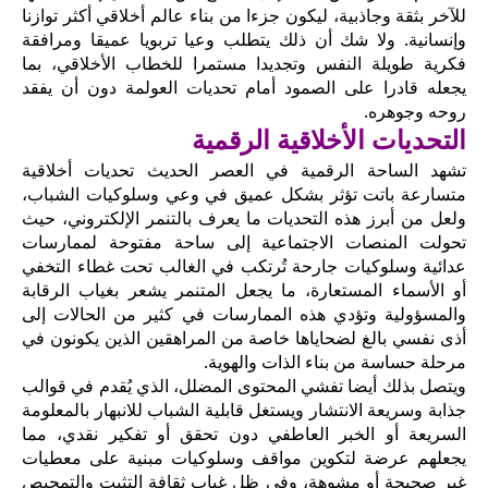
للآخر بثقة وجاذبية، ليكون جزءا من بناء عالم أخلاقي أكثر توازنا
وإنسانية. ولا شك أن ذلك يتطلب وعيا تربويا عميقا ومرافقة
فكرية طويلة النفس وتجديدا مستمرا للخطاب الأخلاقي، بما
يجعله قادرا على الصمود أمام تحديات العولمة دون أن يفقد
روحه وجوهره.
التحديات الأخلاقية الرقمية
تشهد الساحة الرقمية في العصر الحديث تحديات أخلاقية
متسارعة باتت تؤثر بشكل عميق في وعي وسلوكيات الشباب،
ولعل من أبرز هذه التحديات ما يعرف بالتنمر الإلكتروني، حيث
تحولت المنصات الاجتماعية إلى ساحة مفتوحة لممارسات
عدائية وسلوكيات جارحة تُرتكب في الغالب تحت غطاء التخفي
أو الأسماء المستعارة، ما يجعل المتنمر يشعر بغياب الرقابة
والمسؤولية وتؤدي هذه الممارسات في كثير من الحالات إلى
أذى نفسي بالغ لضحاياها خاصة من المراهقين الذين يكونون في
مرحلة حساسة من بناء الذات والهوية.
ويتصل بذلك أيضا تفشي المحتوى المضلل، الذي يُقدم في قوالب
جذابة وسريعة الانتشار ويستغل قابلية الشباب للانبهار بالمعلومة
السريعة أو الخبر العاطفي دون تحقق أو تفكير نقدي، مما
يجعلهم عرضة لتكوين مواقف وسلوكيات مبنية على معطيات
غير صحيحة أو مشوهة، وفي ظل غياب ثقافة التثبت والتمحيص