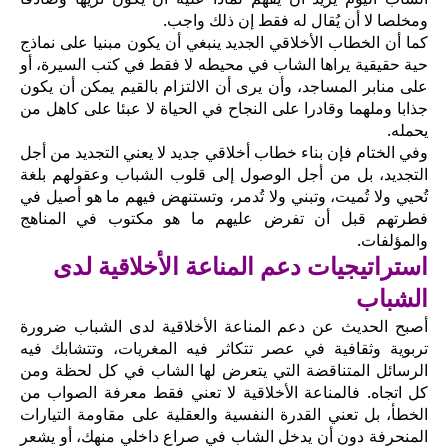
ومخلصا لا أن يُقال له فقط إن ذلك واجب.
كما أن الخطاب الأخلاقي الجديد ينبغي أن يكون مبنيا على نماذج
حية حقيقية يراها الشاب في محيطه لا فقط في كتب السيرة، أو
على منابر المساجد، وأن يرى أن الالتزام بالقيم يمكن أن يكون
جذابا وملهما وقادرا على النجاح في الحياة لا عبئا على كاهل من
يحمله.
وفي الختام فإن بناء خطاب أخلاقي جديد لا يعني التجديد من أجل
التجديد، بل من أجل الوصول إلى قلوب الشباب وعقولهم بلغة
تُحيي ولا تُميت، وتبني ولا تُدمر، وتستنهض فيهم ما هو أصيل في
فطرتهم قبل أن تفرض عليهم ما هو مكتوب في المناهج
والمؤلفات.
استراتيجيات دعم المناعة الأخلاقية لدى
الشباب
أصبح الحديث عن دعم المناعة الأخلاقية لدى الشباب ضرورة
تربوية وثقافية في عصر تتكاثر فيه المغريات، وتتشابك فيه
الرسائل المتناقضة التي يتعرض لها الشاب في كل لحظة ومن
كل اتجاه. فالمناعة الأخلاقية لا تعني فقط معرفة الصواب من
الخطأ، بل تعني القدرة النفسية والعقلية على مقاومة التيارات
المنحرفة دون أن يدخل الشاب في صراع داخلي منهك، أو يشعر