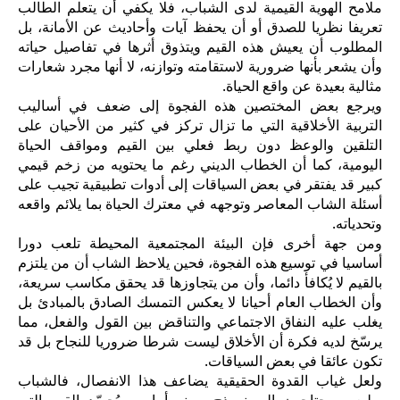
ملامح الهوية القيمية لدى الشباب، فلا يكفي أن يتعلم الطالب
تعريفا نظريا للصدق أو أن يحفظ آيات وأحاديث عن الأمانة، بل
المطلوب أن يعيش هذه القيم ويتذوق أثرها في تفاصيل حياته
وأن يشعر بأنها ضرورية لاستقامته وتوازنه، لا أنها مجرد شعارات
مثالية بعيدة عن واقع الحياة.
ويرجع بعض المختصين هذه الفجوة إلى ضعف في أساليب
التربية الأخلاقية التي ما تزال تركز في كثير من الأحيان على
التلقين والوعظ دون ربط فعلي بين القيم ومواقف الحياة
اليومية، كما أن الخطاب الديني رغم ما يحتويه من زخم قيمي
كبير قد يفتقر في بعض السياقات إلى أدوات تطبيقية تجيب على
أسئلة الشاب المعاصر وتوجهه في معترك الحياة بما يلائم واقعه
وتحدياته.
ومن جهة أخرى فإن البيئة المجتمعية المحيطة تلعب دورا
أساسيا في توسيع هذه الفجوة، فحين يلاحظ الشاب أن من يلتزم
بالقيم لا يُكافأ دائما، وأن من يتجاوزها قد يحقق مكاسب سريعة،
وأن الخطاب العام أحيانا لا يعكس التمسك الصادق بالمبادئ بل
يغلب عليه النفاق الاجتماعي والتناقض بين القول والفعل، مما
يرسّخ لديه فكرة أن الأخلاق ليست شرطا ضروريا للنجاح بل قد
تكون عائقا في بعض السياقات.
ولعل غياب القدوة الحقيقية يضاعف هذا الانفصال، فالشباب