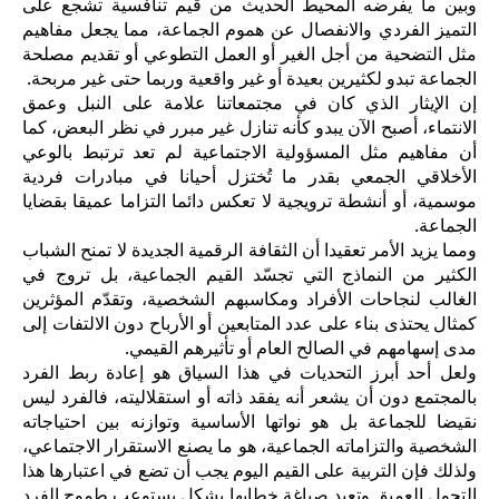
وبين ما يفرضه المحيط الحديث من قيم تنافسية تشجع على
التميز الفردي والانفصال عن هموم الجماعة، مما يجعل مفاهيم
مثل التضحية من أجل الغير أو العمل التطوعي أو تقديم مصلحة
الجماعة تبدو لكثيرين بعيدة أو غير واقعية وربما حتى غير مربحة.
إن الإيثار الذي كان في مجتمعاتنا علامة على النبل وعمق
الانتماء، أصبح الآن يبدو كأنه تنازل غير مبرر في نظر البعض، كما
أن مفاهيم مثل المسؤولية الاجتماعية لم تعد ترتبط بالوعي
الأخلاقي الجمعي بقدر ما تُختزل أحيانا في مبادرات فردية
موسمية، أو أنشطة ترويجية لا تعكس دائما التزاما عميقا بقضايا
الجماعة.
ومما يزيد الأمر تعقيدا أن الثقافة الرقمية الجديدة لا تمنح الشباب
الكثير من النماذج التي تجسّد القيم الجماعية، بل تروج في
الغالب لنجاحات الأفراد ومكاسبهم الشخصية، وتقدّم المؤثرين
كمثال يحتذى بناء على عدد المتابعين أو الأرباح دون الالتفات إلى
مدى إسهامهم في الصالح العام أو تأثيرهم القيمي.
ولعل أحد أبرز التحديات في هذا السياق هو إعادة ربط الفرد
بالمجتمع دون أن يشعر أنه يفقد ذاته أو استقلاليته، فالفرد ليس
نقيضا للجماعة بل هو نواتها الأساسية وتوازنه بين احتياجاته
الشخصية والتزاماته الجماعية، هو ما يصنع الاستقرار الاجتماعي،
ولذلك فإن التربية على القيم اليوم يجب أن تضع في اعتبارها هذا
التحول العميق وتعيد صياغة خطابها بشكل يستوعب طموح الفرد