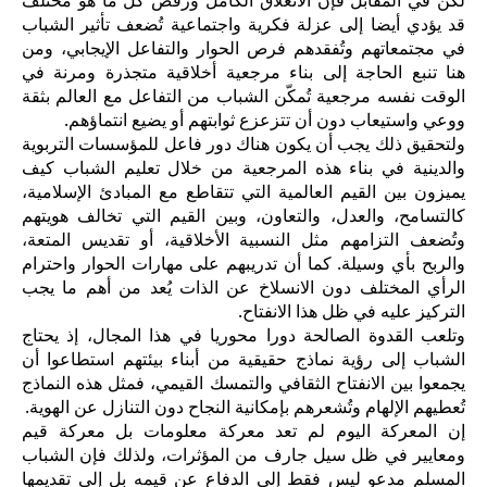
لكن في المقابل فإن الانغلاق الكامل ورفض كل ما هو مختلف
قد يؤدي أيضا إلى عزلة فكرية واجتماعية تُضعف تأثير الشباب
في مجتمعاتهم وتُفقدهم فرص الحوار والتفاعل الإيجابي، ومن
هنا تنبع الحاجة إلى بناء مرجعية أخلاقية متجذرة ومرنة في
الوقت نفسه مرجعية تُمكّن الشباب من التفاعل مع العالم بثقة
ووعي واستيعاب دون أن تتزعزع ثوابتهم أو يضيع انتماؤهم.
ولتحقيق ذلك يجب أن يكون هناك دور فاعل للمؤسسات التربوية
والدينية في بناء هذه المرجعية من خلال تعليم الشباب كيف
يميزون بين القيم العالمية التي تتقاطع مع المبادئ الإسلامية،
كالتسامح، والعدل، والتعاون، وبين القيم التي تخالف هويتهم
وتُضعف التزامهم مثل النسبية الأخلاقية، أو تقديس المتعة،
والربح بأي وسيلة. كما أن تدريبهم على مهارات الحوار واحترام
الرأي المختلف دون الانسلاخ عن الذات يُعد من أهم ما يجب
التركيز عليه في ظل هذا الانفتاح.
وتلعب القدوة الصالحة دورا محوريا في هذا المجال، إذ يحتاج
الشباب إلى رؤية نماذج حقيقية من أبناء بيئتهم استطاعوا أن
يجمعوا بين الانفتاح الثقافي والتمسك القيمي، فمثل هذه النماذج
تُعطيهم الإلهام وتُشعرهم بإمكانية النجاح دون التنازل عن الهوية.
إن المعركة اليوم لم تعد معركة معلومات بل معركة قيم
ومعايير في ظل سيل جارف من المؤثرات، ولذلك فإن الشباب
المسلم مدعو ليس فقط إلى الدفاع عن قيمه بل إلى تقديمها