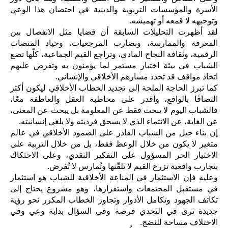
الأسرة والمؤسسات التربوية والدينية في احتضان هذا الوعي
وتوجيهه لا قمعه أو تهميشه.
لقد أظهرت التحليلات السابقة أن قضايا مثل الانفصال بين
المعرفة والممارسة، وتضارب المرجعيات، وحياد المنصات
الرقمية، وثقافة النجاح المادي، وتراجع القيم الجماعية، كلّها تضع
الشباب في بيئة اختبار مستمر لما يؤمنون به وتفرض عليهم
اتخاذ مواقف قد تحدد مسارهم الأخلاقي والإنساني.
كما تبرز الحاجة الملحة إلى تجديد الخطاب الأخلاقي ليكون أكثر
التصاقًا بالواقع، وأقدر على مخاطبة العقل والعاطفة معًا،
فالشباب اليوم لا يبحث فقط عن المعلومة بل يبحث عن المعنى،
عن الغاية، عن الانتماء الذي لا يسحق فرديته ولا يلغي إنسانيته.
إن بناء جيل من الشباب القادر على الصمود الأخلاقي في عالم
متغير لا يكون من خلال الوعظ فقط، بل من خلال التربية على
الاختيار الحر المسؤول على التفكير النقدي، وعلى الاحتكاك
بتجارب واقعية تزرع القيم لا تلقّنها وتُمارس لا تُفرض.
وعليه فإن الاستثمار في المناعة الأخلاقية للشباب هو استثمار
في مستقبل المجتمعات واستقرارها، وهو مشروع يحتاج إلى
تكاتف الجهود وتكامل الأدوار وتجاوز الخطاب المكرر نحو رؤية
جديدة ترى في التحدي فرصة وفي السؤال بداية وعي وفي
الاختلاف مساحة للنضج.