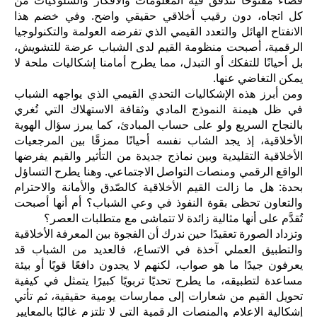
فضاءً مفتوحًا تتدفق فيه المعلومات والأفكار والسلوكيات من
كل اتجاه، دون رقيب أخلاقي حقيقي واضح. وفي خضم هذا
الانفتاح الهائل والتعدد القيمي الذي تفرضه العولمة والتكنولوجيا
الرقمية، أصبحت منظومة القيم لدى الشباب عرضة للتشويش،
بل أحيانًا للتفكك أو التبدل، مما يطرح أمامنا إشكاليات ملحة لا
يمكن التغاضي عنها.
ومن أبرز هذه الإشكاليات التحدي القيمي الذي يواجهه الشباب
في ظل هيمنة النموذج المادي وثقافة الاستهلاك التي تُغري
بالنجاح السريع ولو على حساب المبادئ، كما يبرز سؤال الهوية
الأخلاقية، إذ يجد الشاب نفسه أحيانًا ممزقًا بين المرجعيات
الأخلاقية التقليدية وبين نماذج جديدة من التأثير والقيم يفرضها
الواقع الرقمي ومنصات التواصل الاجتماعي. وهنا يطرح التساؤل
بحدة: هل ما زالت القيم الأخلاقية كالصّدق والأمانة والاحترام
والتعاون تحظى بقوة النفوذ في وعي الشباب؟ أم أنها أصبحت
تُقدَّم على أنها مثالية زائدة لا تتماشى مع متطلبات العصر؟
وتزداد الصورة تعقيدًا حين ندرك أن الفجوة بين المعرفة الأخلاقية
والتطبيق العملي آخذة في الاتساع، فالعديد من الشباب قد
يعرفون جيدًا ما هو صواب، لكنهم لا يجدون دافعًا قويًا أو بيئة
مساعدة لتطبيقه، ما يطرح تحديًا تربويًا كبيرًا يتمثل في كيفية
تحويل القيم من شعارات إلى ممارسات يومية حقيقية، ثم تأتي
إشكالية الإعلام والمنصات الرقمية التي لا تلتزم غالبًا بالمعايير