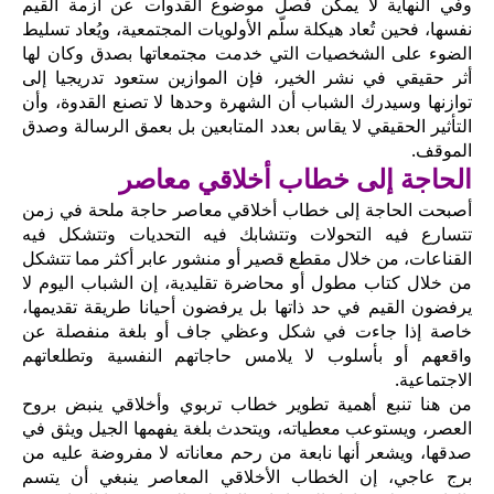
وفي النهاية لا يمكن فصل موضوع القدوات عن أزمة القيم
نفسها، فحين تُعاد هيكلة سلّم الأولويات المجتمعية، ويُعاد تسليط
الضوء على الشخصيات التي خدمت مجتمعاتها بصدق وكان لها
أثر حقيقي في نشر الخير، فإن الموازين ستعود تدريجيا إلى
توازنها وسيدرك الشباب أن الشهرة وحدها لا تصنع القدوة، وأن
التأثير الحقيقي لا يقاس بعدد المتابعين بل بعمق الرسالة وصدق
الموقف.
الحاجة إلى خطاب أخلاقي معاصر
أصبحت الحاجة إلى خطاب أخلاقي معاصر حاجة ملحة في زمن
تتسارع فيه التحولات وتتشابك فيه التحديات وتتشكل فيه
القناعات، من خلال مقطع قصير أو منشور عابر أكثر مما تتشكل
من خلال كتاب مطول أو محاضرة تقليدية، إن الشباب اليوم لا
يرفضون القيم في حد ذاتها بل يرفضون أحيانا طريقة تقديمها،
خاصة إذا جاءت في شكل وعظي جاف أو بلغة منفصلة عن
واقعهم أو بأسلوب لا يلامس حاجاتهم النفسية وتطلعاتهم
الاجتماعية.
من هنا تنبع أهمية تطوير خطاب تربوي وأخلاقي ينبض بروح
العصر، ويستوعب معطياته، ويتحدث بلغة يفهمها الجيل ويثق في
صدقها، ويشعر أنها نابعة من رحم معاناته لا مفروضة عليه من
برج عاجي، إن الخطاب الأخلاقي المعاصر ينبغي أن يتسم