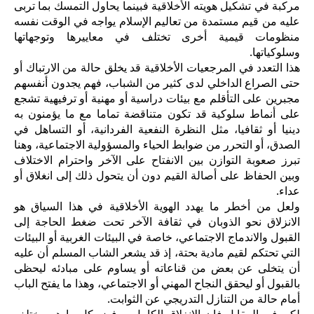
مركبة في تشكيل هويته الأخلاقية فبينما يحاول التمسك بما تربى
عليه من قيم مستمدة من تعاليم الإسلام يواجه في الوقت نفسه
منظومات قيمية أخرى تختلف في معاييرها وتوجهاتها
وسلوكياتها.
هذا التعدد في المرجعيات الأخلاقية قد يخلق حالة من الارتباك أو
حتى الصراع الداخلي لدى كثير من الشباب، فهم يجدون أنفسهم
مجبرين على التأقلم مع بيئات دراسية أو مهنية أو ترفيهية تشجع
على أنماط سلوكية قد تكون متناقضة تماما مع ما يؤمنون به
دينيا أو ثقافيا، مثل النظرة النفعية الفردانية، أو التساهل في
الصدق، أو التحرر من ضوابط الحياء والمسؤولية الاجتماعية، وهنا
تبرز صعوبة التوازن بين الانفتاح على الآخر واحترام الاختلاف
وبين الحفاظ على أصالة القيم دون أن يتحول ذلك إلى انغلاق أو
عداء.
ولعل من أخطر ما يهدد الهوية الأخلاقية في هذا السياق هو
الانزلاق نحو الذوبان في ثقافة الآخر تحت ضغط الحاجة إلى
القبول والاندماج الاجتماعي، خاصة في البيئات الغربية أو البيئات
التي تحتكم لقيم مادية بحتة، إذ قد يشعر الشاب المسلم أن عليه
أن يتخلى عن بعض من قناعاته أو يساوم على مبادئه ليحظى
بالقبول أو ليحقق النجاح المهني أو الاجتماعي، وهذا ما يفتح الباب
أمام حالة من التنازل التدريجي عن الثوابت.