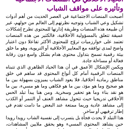
وتأثيره على مواقف الشباب
أصبحت المنصات الاجتماعية في العصر الحديث من أهم أدوات
تشكيل وعي الشباب وتوجيه نظرتهم إلى العالم من حولهم، غير
أن طبيعة هذه المنصات وطريقة إدارتها للمحتوى تطرح إشكالات
عميقة تتعلق بالمسؤولية الأخلاقية، فالكثير من هذه المنصات
تعتمد على خوارزميات تروّج للمحتوى الأكثر تفاعلا دون اعتبار
واضح لمدى توافقه مع المعايير الأخلاقية أو التربوية، وهو ما خلق
بيئة رقمية تسمح بتداول محتوى هدام بشكل واسع دون رقابة
فعالة أو مساءلة جادة.
ويكمن الإشكال الأعمق في أن هذا الحياد الظاهري الذي تتبناه
المنصات الرقمية أمام كل أنواع المحتوى قد ساهم في خلق
مناطق رمادية أخلاقيا، فلا يعود الشباب يميزون بسهولة بين ما
هو صحيح وما هو مؤذ، بين ما هو فكاهي وما هو مسيء، بين ما
هو نقد بناء وما هو تحقير وسخرية. ومن هنا يبدأ تبلد الحس
الأخلاقي تدريجيا حيث تتحول مشاهد العنف أو التنمر أو الكذب
إلى مشاهد عادية وربما ممتعة عند البعض ما دامت تقدم في
إطار ترفيهي أو ساخر.
هذا التبلد لا يحدث فجأة بل يتسرب إلى نفسية الشاب رويدا رويدا
حين يشاهد المحتوى المسيء وهو يحقق ملايين المشاهدات،